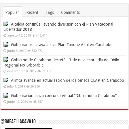
Popular
Recent
Tags
Comments
Alcaldía continúa llevando diversión con el Plan Vacacional
Libertador 2018
agosto 13, 2018
445,414
Gobernador Lacava activa Plan Tanque Azul en Carabobo
junio 3, 2019
330,472
Gobierno de Carabobo decretó 13 de noviembre día de Júbilo
Regional No Laborable
noviembre 10, 2017
63,387
Alimca avanza en actualización de los censos CLAP en Carabobo
julio 1, 2019
56,856
Gobernación lanza concurso virtual “Dibujando a Carabobo”
junio 12, 2020
45,837
@RafaelLacava10