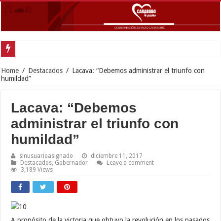
Home
/
Destacados
/
Lacava: “Debemos administrar el triunfo con
humildad”
Lacava: “Debemos
administrar el triunfo con
humildad”
sinusuarioasignado
diciembre 11, 2017
Destacados
,
Gobernador
Leave a comment
3,189 Views
A propósito de la victoria que obtuvo la revolución en los pasados