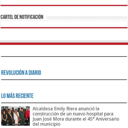
1xbet
https://mvbcasino.com/
Betturkey
Betist
Kralbet
Supertotobet
Tipobet
Matadorbet
Mariobet
Cartel de Notificación
Revolución a Diario
Lo Más Reciente
Alcaldesa Emily Riera anunció la
construcción de un nuevo hospital para
Juan José Mora durante el 45° Aniversario
del municipio