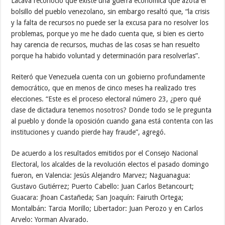
Lacava reconoció que existe una guerra económica que azota el
bolsillo del pueblo venezolano, sin embargo resaltó que, “la crisis
y la falta de recursos no puede ser la excusa para no resolver los
problemas, porque yo me he dado cuenta que, si bien es cierto
hay carencia de recursos, muchas de las cosas se han resuelto
porque ha habido voluntad y determinación para resolverlas”.
Reiteró que Venezuela cuenta con un gobierno profundamente
democrático, que en menos de cinco meses ha realizado tres
elecciones. “Este es el proceso electoral número 23, ¿pero qué
clase de dictadura tenemos nosotros? Donde todo se le pregunta
al pueblo y donde la oposición cuando gana está contenta con las
instituciones y cuando pierde hay fraude”, agregó.
De acuerdo a los resultados emitidos por el Consejo Nacional
Electoral, los alcaldes de la revolución electos el pasado domingo
fueron, en Valencia: Jesús Alejandro Marvez; Naguanagua:
Gustavo Gutiérrez; Puerto Cabello: Juan Carlos Betancourt;
Guacara: Jhoan Castañeda; San Joaquín: Fairuth Ortega;
Montalbán: Tarcia Morillo; Libertador: Juan Perozo y en Carlos
Arvelo: Yorman Alvarado.