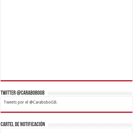
Twitter @CaraboboGB
Tweets por el @CaraboboGB.
1xbet
https://mvbcasino.com/
Betturkey
Betist
Kralbet
Supertotobet
Tipobet
Matadorbet
Mariobet
Cartel de Notificación