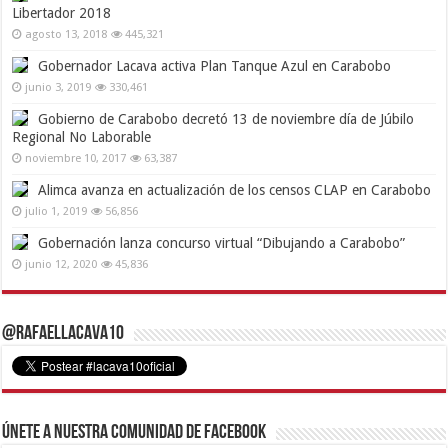
Libertador 2018
agosto 13, 2018
445,321
Gobernador Lacava activa Plan Tanque Azul en Carabobo
junio 3, 2019
330,461
Gobierno de Carabobo decretó 13 de noviembre día de Júbilo
Regional No Laborable
noviembre 10, 2017
63,387
Alimca avanza en actualización de los censos CLAP en Carabobo
julio 1, 2019
56,856
Gobernación lanza concurso virtual “Dibujando a Carabobo”
junio 12, 2020
45,836
@RafaelLacava10
Únete a nuestra comunidad de Facebook