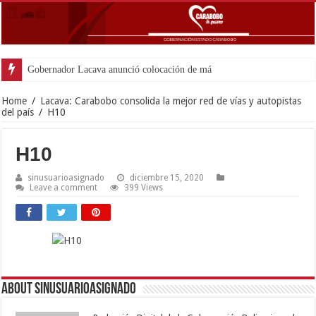
Gobernador Lacava anunció colocación de más de mil 500 to
Home
/
Lacava: Carabobo consolida la mejor red de vías y autopistas
del país
/
H10
H10
sinusuarioasignado
diciembre 15, 2020
Leave a comment
399 Views
About sinusuarioasignado