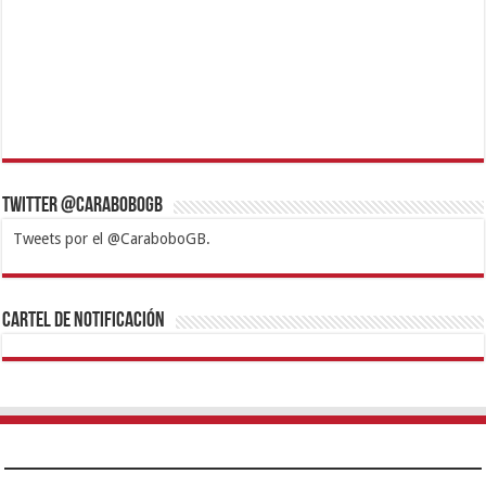
Twitter @CaraboboGB
Tweets por el @CaraboboGB.
1xbet
https://mvbcasino.com/
Betturkey
Betist
Kralbet
Supertotobet
Tipobet
Matadorbet
Mariobet
Cartel de Notificación