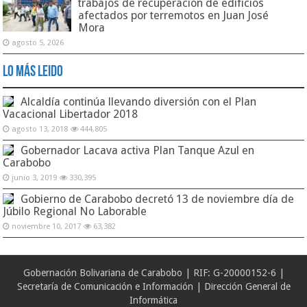
trabajos de recuperación de edificios
afectados por terremotos en Juan José
Mora
agosto 5, 2026
Lo Más Leido
Alcaldía continúa llevando diversión con el Plan
Vacacional Libertador 2018
agosto 13, 2018
444,805
Gobernador Lacava activa Plan Tanque Azul en
Carabobo
junio 3, 2019
330,395
Gobierno de Carabobo decretó 13 de noviembre día de
Júbilo Regional No Laborable
noviembre 10, 2017
63,382
Gobernación Bolivariana de Carabobo | RIF: G-20000152-6 |
Secretaría de Comunicación e Información | Dirección General de
Informática