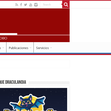
o
Publicaciones
Servicios
que Draculandia