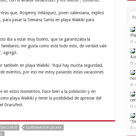
r, con el alcalde Betancourt y los felicito”, comentó.
ntras que, Rosjenny Velásquez, joven valenciana, explicó
P
o, para pasar la Semana Santa en playa Waikikí para
Pl
esto iba a estar muy bueno, que se garantizaba la
a
 familiares, me gusta como está todo esto, de verdad vale
”, agregó.
Az
j
r tambi
é
n en playa Waikikí. “Aquí hay mucha seguridad,
 de eventos, por eso me estoy pasando estas vacaciones
no
n
ue en estos momentos, hace bien a la población y en
como playa Waikikí y tener la posibilidad de apreciar del
ce
el Dracufest.
j
“D
DRACUFEST
GOBERNADOR LACAVA
j
LO