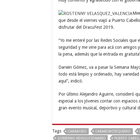
muy contento y agradecido con el gobernado
Mie
que desde el viernes viajó a Puerto Cabell
disfrutar del DracuFest 2019.
“Yo me enter
é
por las Redes Sociales que 
seguridad y me vine para acá con amigos y
la pena, además que la entrada es gratuita
Darwin G
ómez, va a pasar la Semana Mayo
todo está limpio y ordenado, hay variedad
aquí”
, indic
ó.
Por último Alejandro Aguirre, consideró q
especial a los jóvenes contar con espacios 
gran evento musical, deportivo y cultural d
Tags
CARABOBO
CARABOBOTEQUIERO
GOBIERNO REVOLUCIONARIO
PUERTO CABEL