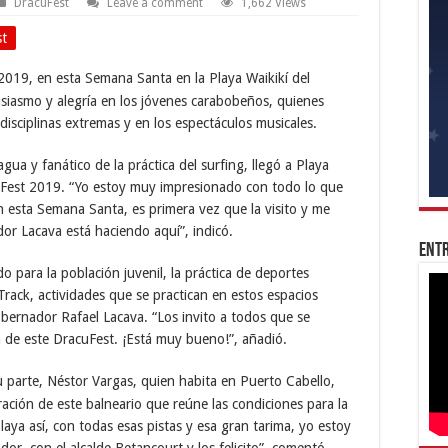
DracuFest
Leave a comment
1,662 Views
st
2019, en esta Semana Santa en la Playa Waikikí del
siasmo y alegría en los jóvenes carabobeños, quienes
 disciplinas extremas y en los espectáculos musicales.
ua y fanático de la práctica del surfing, llegó a Playa
acuFest 2019. “Yo estoy muy impresionado con todo lo que
n esta Semana Santa, es primera vez que la visito y me
or Lacava está haciendo aquí”
, indic
ó.
Entr
 para la población juvenil, la práctica de deportes
rack, actividades que se practican en estos espacios
obernador Rafael Lacava. “Los invito a todos que se
 de este DracuFest. ¡
Est
á muy bueno!”, añadió.
u parte, N
é
stor Vargas, quien habita en Puerto Cabello,
ració
n de este balneario que re
úne las condiciones para la
playa así, con todas esas pistas y esa gran tarima, yo estoy