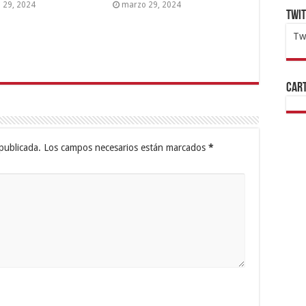
 29, 2024
marzo 29, 2024
Twi
Tw
1x
ht
Cart
publicada.
Los campos necesarios están marcados
*