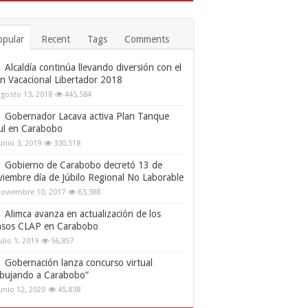
opular
Recent
Tags
Comments
Alcaldía continúa llevando diversión con el
an Vacacional Libertador 2018
gosto 13, 2018
445,584
Gobernador Lacava activa Plan Tanque
ul en Carabobo
unio 3, 2019
330,518
Gobierno de Carabobo decretó 13 de
viembre día de Júbilo Regional No Laborable
oviembre 10, 2017
63,388
Alimca avanza en actualización de los
nsos CLAP en Carabobo
ulio 1, 2019
56,857
Gobernación lanza concurso virtual
ibujando a Carabobo”
unio 12, 2020
45,838