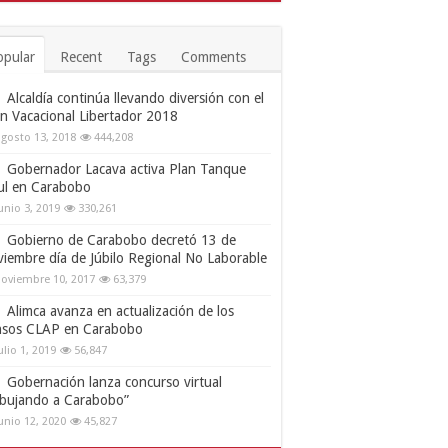
opular
Recent
Tags
Comments
Alcaldía continúa llevando diversión con el
an Vacacional Libertador 2018
gosto 13, 2018
444,208
Gobernador Lacava activa Plan Tanque
ul en Carabobo
unio 3, 2019
330,261
Gobierno de Carabobo decretó 13 de
viembre día de Júbilo Regional No Laborable
oviembre 10, 2017
63,379
Alimca avanza en actualización de los
nsos CLAP en Carabobo
ulio 1, 2019
56,847
Gobernación lanza concurso virtual
ibujando a Carabobo”
unio 12, 2020
45,827