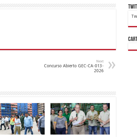
Twi
Tw
1x
ht
Cart
Next
Concurso Abierto GEC-CA-013-
2026