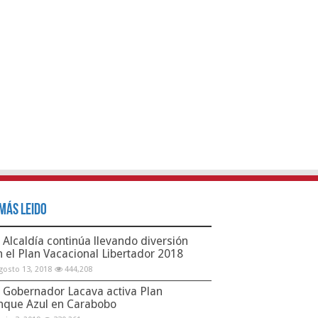
Más Leido
Alcaldía continúa llevando diversión
n el Plan Vacacional Libertador 2018
gosto 13, 2018
444,208
Gobernador Lacava activa Plan
nque Azul en Carabobo