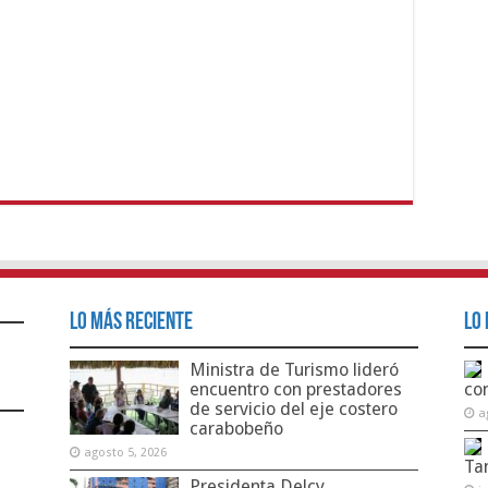
Lo Más Reciente
Lo 
Ministra de Turismo lideró
encuentro con prestadores
co
de servicio del eje costero
a
carabobeño
agosto 5, 2026
Ta
Presidenta Delcy