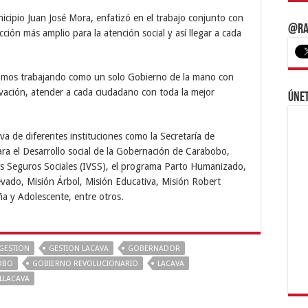
nicipio Juan José Mora, enfatizó en el trabajo conjunto con
@Ra
ión más amplio para la atención social y así llegar a cada
guimos trabajando como un solo Gobierno de la mano con
vación, atender a cada ciudadano con toda la mejor
Únet
iva de diferentes instituciones como la Secretaría de
ra el Desarrollo social de la Gobernación de Carabobo,
os Seguros Sociales (IVSS), el programa Parto Humanizado,
vado, Misión Árbol, Misión Educativa, Misión Robert
ña y Adolescente, entre otros.
GESTION
GESTION LACAVA
GOBERNADOR
OBO
GOBIERNO REVOLUCIONARIO
LACAVA
LLACAVA