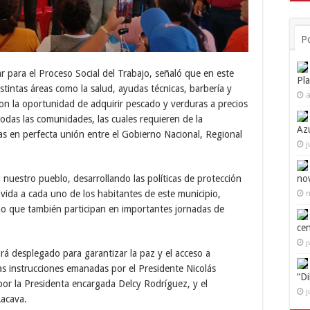
P
 para el Proceso Social del Trabajo, señaló que en este
Pl
stintas áreas como la salud, ayudas técnicas, barbería y
a
n la oportunidad de adquirir pescado y verduras a precios
 todas las comunidades, las cuales requieren de la
Az
das en perfecta unión entre el Gobierno Nacional, Regional
j
no
nuestro pueblo, desarrollando las políticas de protección
 vida a cada uno de los habitantes de este municipio,
n
ino que también participan en importantes jornadas de
ce
j
rá desplegado para garantizar la paz y el acceso a
las instrucciones emanadas por el Presidente Nicolás
“D
por la Presidenta encargada Delcy Rodríguez, y el
j
acava.