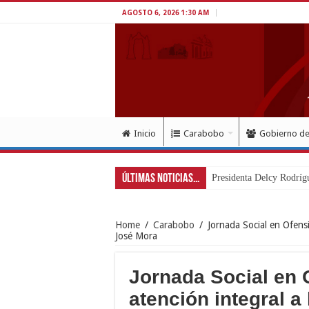
AGOSTO 6, 2026 1:30 AM
Inicio
Carabobo
Gobierno d
Últimas Noticias...
Carabobo participó en M
Home
/
Carabobo
/
Jornada Social en Ofensi
José Mora
Jornada Social en 
atención integral a