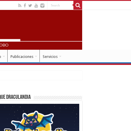
o
Publicaciones
Servicios
que Draculandia