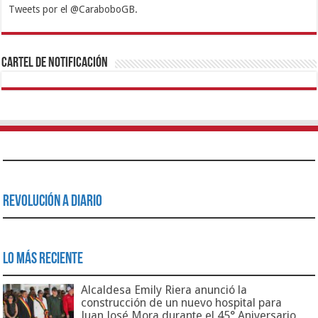
Tweets por el @CaraboboGB.
1xbet
https://mvbcasino.com/
Betturkey
Betist
Kralbet
Supertotobet
Tipobet
Matadorbet
Mariobet
Cartel de Notificación
Revolución a Diario
Lo Más Reciente
Alcaldesa Emily Riera anunció la
construcción de un nuevo hospital para
Juan José Mora durante el 45° Aniversario