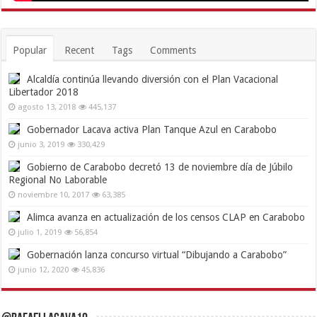
Popular
Recent
Tags
Comments
Alcaldía continúa llevando diversión con el Plan Vacacional
Libertador 2018
agosto 13, 2018
445,137
Gobernador Lacava activa Plan Tanque Azul en Carabobo
junio 3, 2019
330,429
Gobierno de Carabobo decretó 13 de noviembre día de Júbilo
Regional No Laborable
noviembre 10, 2017
63,385
Alimca avanza en actualización de los censos CLAP en Carabobo
julio 1, 2019
56,854
Gobernación lanza concurso virtual “Dibujando a Carabobo”
junio 12, 2020
45,836