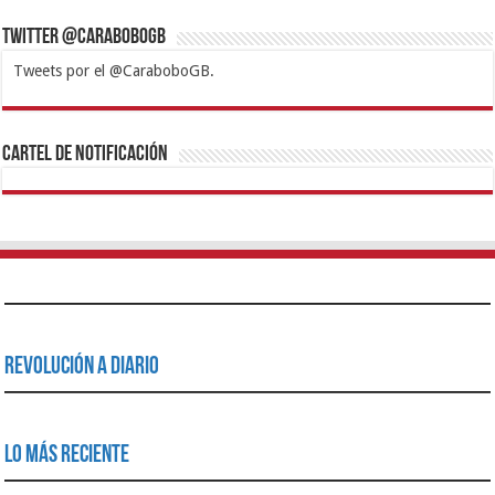
Twitter @CaraboboGB
Tweets por el @CaraboboGB.
1xbet
https://mvbcasino.com/
Betturkey
Betist
Kralbet
Supertotobet
Tipobet
Matadorbet
Mariobet
Cartel de Notificación
Revolución a Diario
Lo Más Reciente