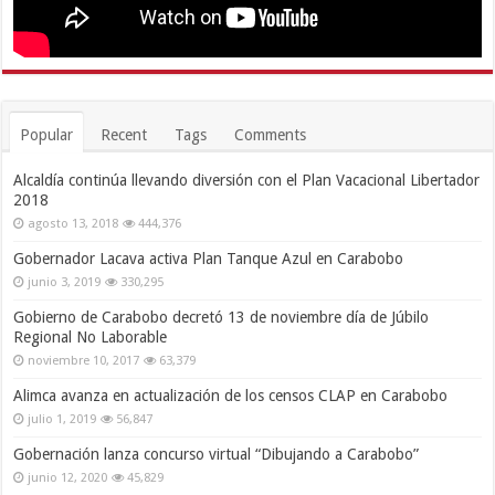
Popular
Recent
Tags
Comments
Alcaldía continúa llevando diversión con el Plan Vacacional Libertador
2018
agosto 13, 2018
444,376
Gobernador Lacava activa Plan Tanque Azul en Carabobo
junio 3, 2019
330,295
Gobierno de Carabobo decretó 13 de noviembre día de Júbilo
Regional No Laborable
noviembre 10, 2017
63,379
Alimca avanza en actualización de los censos CLAP en Carabobo
julio 1, 2019
56,847
Gobernación lanza concurso virtual “Dibujando a Carabobo”
junio 12, 2020
45,829