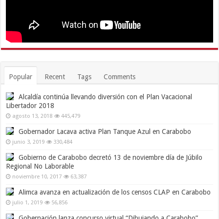
Popular
Recent
Tags
Comments
Alcaldía continúa llevando diversión con el Plan Vacacional
Libertador 2018
agosto 13, 2018
445,479
Gobernador Lacava activa Plan Tanque Azul en Carabobo
junio 3, 2019
330,484
Gobierno de Carabobo decretó 13 de noviembre día de Júbilo
Regional No Laborable
noviembre 10, 2017
63,387
Alimca avanza en actualización de los censos CLAP en Carabobo
julio 1, 2019
56,856
Gobernación lanza concurso virtual “Dibujando a Carabobo”