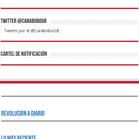
Twitter @CaraboboGB
Tweets por el @CaraboboGB.
1xbet
https://mvbcasino.com/
Betturkey
Betist
Kralbet
Supertotobet
Tipobet
Matadorbet
Mariobet
Cartel de Notificación
Revolución a Diario
Lo Más Reciente