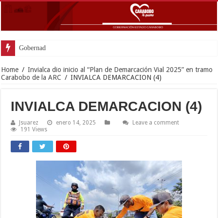
Gobernador Lacava anunci
Home
/
Invialca dio inicio al “Plan de Demarcación Vial 2025” en tramo
Carabobo de la ARC
/
INVIALCA DEMARCACION (4)
INVIALCA DEMARCACION (4)
Jsuarez
enero 14, 2025
Leave a comment
191 Views