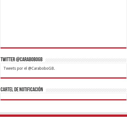
Twitter @CaraboboGB
Tweets por el @CaraboboGB.
1xbet
https://mvbcasino.com/
Betturkey
Betist
Kralbet
Supertotobet
Tipobet
Matadorbet
Mariobet
Cartel de Notificación