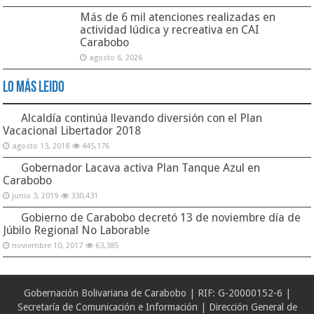
Más de 6 mil atenciones realizadas en
actividad lúdica y recreativa en CAI
Carabobo
agosto 6, 2026
Lo Más Leido
Alcaldía continúa llevando diversión con el Plan
Vacacional Libertador 2018
agosto 13, 2018
445,176
Gobernador Lacava activa Plan Tanque Azul en
Carabobo
junio 3, 2019
330,431
Gobierno de Carabobo decretó 13 de noviembre día de
Júbilo Regional No Laborable
noviembre 10, 2017
63,385
Gobernación Bolivariana de Carabobo | RIF: G-20000152-6 |
Secretaría de Comunicación e Información | Dirección General de