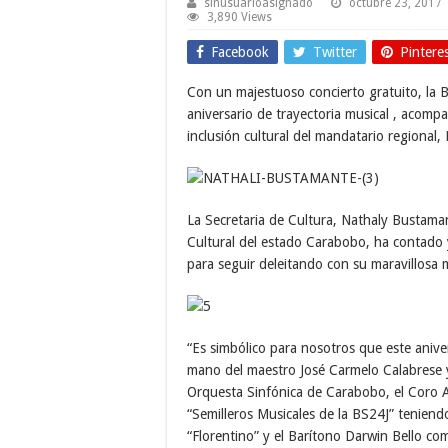
sinusuarioasignado
octubre 23, 2017
3,890 Views
Facebook
Twitter
Pintere
Con un majestuoso concierto gratuito, la B
aniversario de trayectoria musical , acomp
inclusión cultural del mandatario regional
La Secretaria de Cultura, Nathaly Bustaman
Cultural del estado Carabobo, ha contado
para seguir deleitando con su maravillosa m
“Es simbólico para nosotros que este anive
mano del maestro José Carmelo Calabrese 
Orquesta Sinfónica de Carabobo, el Coro A
“Semilleros Musicales de la BS24J” teniend
“Florentino” y el Barítono Darwin Bello com