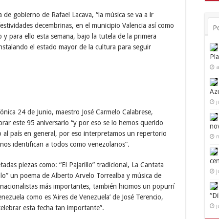
de gobierno de Rafael Lacava, “la música se va a ir
festividades decembrinas, en el municipio Valencia así como
P
 y para ello esta semana, bajo la tutela de la primera
stalando el estado mayor de la cultura para seguir
Pl
a
Az
j
fónica 24 de Junio, maestro José Carmelo Calabrese,
brar este 95 aniversario “y por eso se lo hemos querido
no
o al país en general, por eso interpretamos un repertorio
n
 nos identifican a todos como venezolanos”.
ce
tadas piezas como: “El Pajarillo” tradicional, La Cantata
j
iablo” un poema de Alberto Arvelo Torrealba y música de
 nacionalistas más importantes, también hicimos un popurrí
“D
enezuela como es ‘Aires de Venezuela’ de José Terencio,
j
elebrar esta fecha tan importante”.