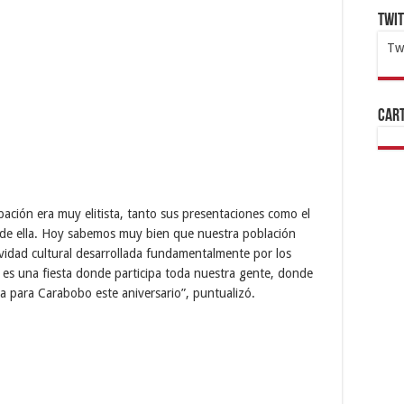
Twi
Tw
1x
ht
Cart
ación era muy elitista, tanto sus presentaciones como el
de ella. Hoy sabemos muy bien que nuestra población
vidad cultural desarrollada fundamentalmente por los
 es una fiesta donde participa toda nuestra gente, donde
ica para Carabobo este aniversario”, puntualizó.