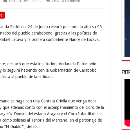
Cultura
,
Destacados
Leave a comment
st
anda Sinfónica 24 de Junio celebró por todo lo alto su 95
añados del pueblo carabobeño, gracias a las políticas de
, Rafael Lacava y la primera combatiente Nancy de Lacava.
te, destacó que esta institución, declarada Patrimonio
 y lo seguirá haciendo con la Gobernación de Carabobo
Entr
úsica al pueblo de la entidad.
rsario se haga con una Cantata Criolla que venga de la
y que además contó con el acompañamiento del Coro de la
ngelúz Domini del estado Aragua y el Coro Infantil de los
o como solistas al Tenor Fidel Marcano, en el personaje de
o “El Diablo””, detalló.