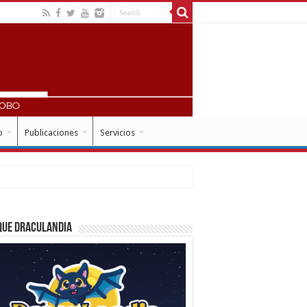
o
Publicaciones
Servicios
que Draculandia