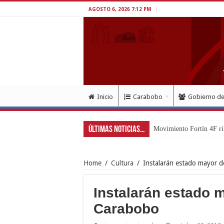
AGOSTO 6, 2026 7:12 PM
Inicio
Carabobo
Gobierno d
Últimas Noticias...
Movimiento Fortín 4F ri
Home
/
Cultura
/
Instalarán estado mayor d
Instalarán estado m
Carabobo