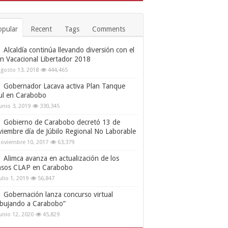
opular
Recent
Tags
Comments
Alcaldía continúa llevando diversión con el
an Vacacional Libertador 2018
gosto 13, 2018
444,465
Gobernador Lacava activa Plan Tanque
ul en Carabobo
unio 3, 2019
330,345
Gobierno de Carabobo decretó 13 de
viembre día de Júbilo Regional No Laborable
oviembre 10, 2017
63,379
Alimca avanza en actualización de los
nsos CLAP en Carabobo
ulio 1, 2019
56,847
Gobernación lanza concurso virtual
ibujando a Carabobo”
unio 12, 2020
45,829