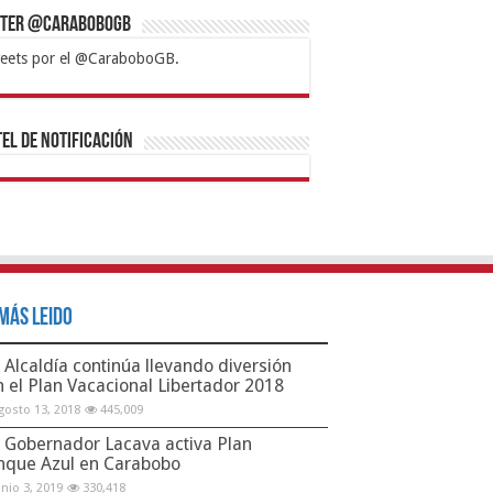
tter @CaraboboGB
eets por el @CaraboboGB.
bet
tps://mvbcasino.com/
Betturkey
Betist
Kralbet
Supertotobet
Tipobet
Matadorbet
Mariobet
Bahis
el de Notificación
Más Leido
Alcaldía continúa llevando diversión
n el Plan Vacacional Libertador 2018
gosto 13, 2018
445,009
Gobernador Lacava activa Plan
nque Azul en Carabobo
unio 3, 2019
330,418