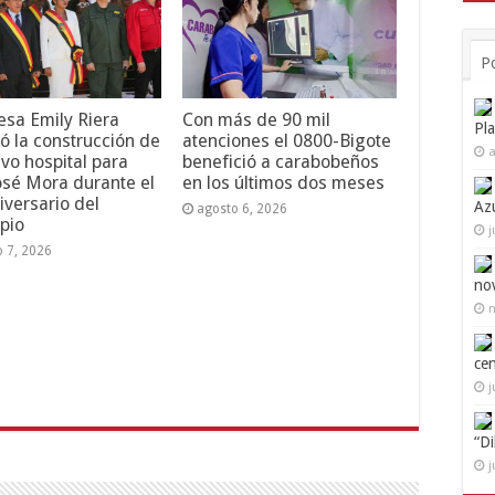
P
esa Emily Riera
Con más de 90 mil
Pl
ó la construcción de
atenciones el 0800-Bigote
a
vo hospital para
benefició a carabobeños
osé Mora durante el
en los últimos dos meses
iversario del
Az
agosto 6, 2026
pio
j
o 7, 2026
no
n
ce
j
“D
j