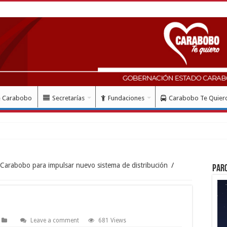
e Carabobo
Secretarías
Fundaciones
Carabobo Te Quier
ud con instalación grat
Carabobo para impulsar nuevo sistema de distribución
/
Par
Leave a comment
681 Views