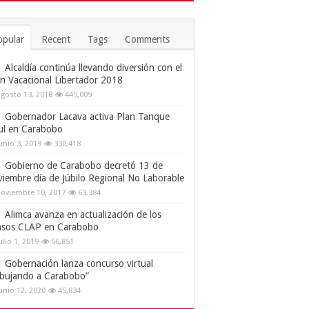
opular
Recent
Tags
Comments
Alcaldía continúa llevando diversión con el
an Vacacional Libertador 2018
gosto 13, 2018
445,009
Gobernador Lacava activa Plan Tanque
ul en Carabobo
unio 3, 2019
330,418
Gobierno de Carabobo decretó 13 de
viembre día de Júbilo Regional No Laborable
oviembre 10, 2017
63,384
Alimca avanza en actualización de los
nsos CLAP en Carabobo
ulio 1, 2019
56,851
Gobernación lanza concurso virtual
ibujando a Carabobo”
unio 12, 2020
45,834