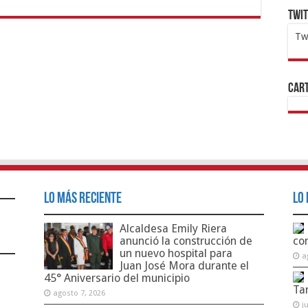
Twi
Tw
1x
ht
Cart
Lo Más Reciente
Lo 
Alcaldesa Emily Riera
anunció la construcción de
co
un nuevo hospital para
a
Juan José Mora durante el
45° Aniversario del municipio
Ta
agosto 7, 2026
j