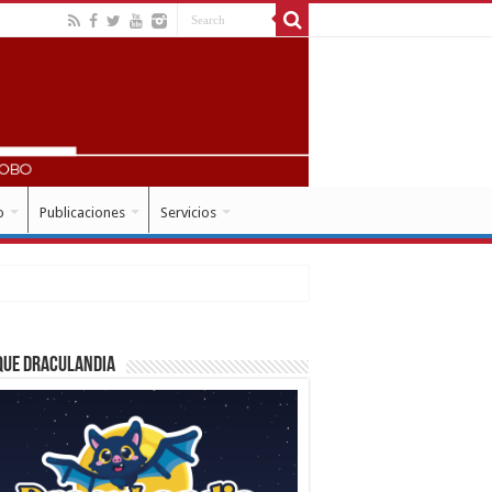
o
Publicaciones
Servicios
que Draculandia