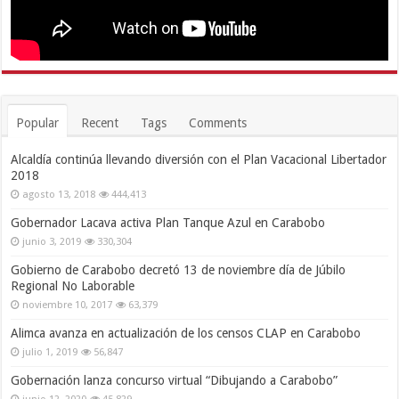
Popular
Recent
Tags
Comments
Alcaldía continúa llevando diversión con el Plan Vacacional Libertador
2018
agosto 13, 2018
444,413
Gobernador Lacava activa Plan Tanque Azul en Carabobo
junio 3, 2019
330,304
Gobierno de Carabobo decretó 13 de noviembre día de Júbilo
Regional No Laborable
noviembre 10, 2017
63,379
Alimca avanza en actualización de los censos CLAP en Carabobo
julio 1, 2019
56,847
Gobernación lanza concurso virtual “Dibujando a Carabobo”