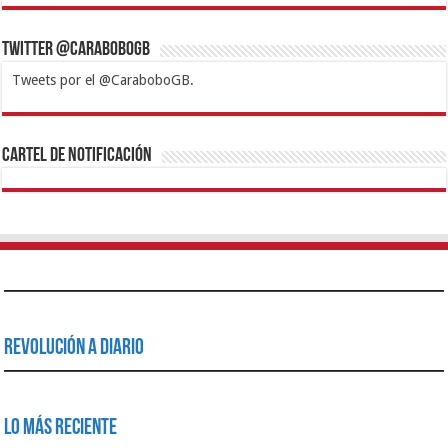
Twitter @CaraboboGB
Tweets por el @CaraboboGB.
1xbet
https://mvbcasino.com/
Betturkey
Betist
Kralbet
Supertotobet
Tipobet
Matadorbet
Mariobet
Cartel de Notificación
Revolución a Diario
Lo Más Reciente