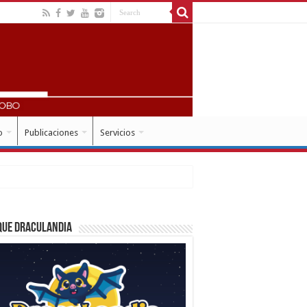
o
Publicaciones
Servicios
que Draculandia