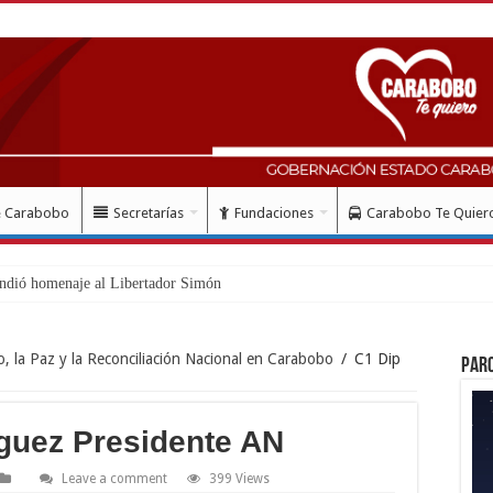
e Carabobo
Secretarías
Fundaciones
Carabobo Te Quier
ndió homenaje al Libertador Simón Bolívar record
o, la Paz y la Reconciliación Nacional en Carabobo
/
C1 Dip
Par
guez Presidente AN
Leave a comment
399 Views