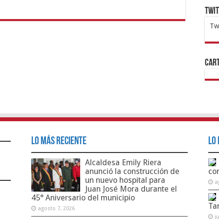
Twi
Tw
1x
ht
Cart
Lo Más Reciente
Lo 
Alcaldesa Emily Riera
anunció la construcción de
co
un nuevo hospital para
a
Juan José Mora durante el
45° Aniversario del municipio
Ta
agosto 7, 2026
j