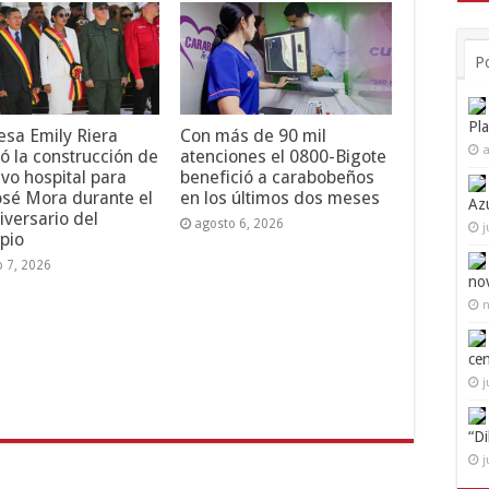
P
Pl
esa Emily Riera
Con más de 90 mil
a
ó la construcción de
atenciones el 0800-Bigote
vo hospital para
benefició a carabobeños
osé Mora durante el
en los últimos dos meses
Az
iversario del
agosto 6, 2026
j
pio
o 7, 2026
no
n
ce
j
“D
j