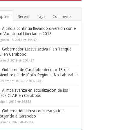
opular
Recent
Tags
Comments
Alcaldía continúa llevando diversión con el
an Vacacional Libertador 2018
gosto 13, 2018
445,121
Gobernador Lacava activa Plan Tanque
ul en Carabobo
unio 3, 2019
330,427
Gobierno de Carabobo decretó 13 de
viembre día de Júbilo Regional No Laborable
oviembre 10, 2017
63,385
Alimca avanza en actualización de los
nsos CLAP en Carabobo
ulio 1, 2019
56,853
Gobernación lanza concurso virtual
ibujando a Carabobo”
unio 12, 2020
45,836