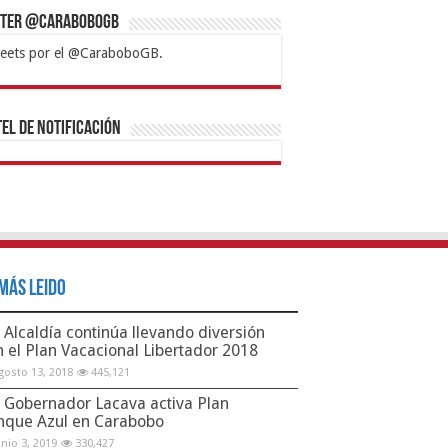
tter @CaraboboGB
eets por el @CaraboboGB.
bet
tps://mvbcasino.com/
Betturkey
Betist
Kralbet
Supertotobet
Tipobet
Matadorbet
Mariobet
Bahis
el de Notificación
Más Leido
Alcaldía continúa llevando diversión
n el Plan Vacacional Libertador 2018
gosto 13, 2018
445,121
Gobernador Lacava activa Plan
nque Azul en Carabobo
unio 3, 2019
330,427