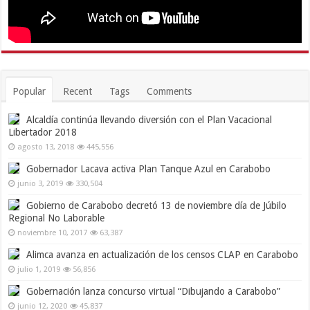
Popular
Recent
Tags
Comments
Alcaldía continúa llevando diversión con el Plan Vacacional
Libertador 2018
agosto 13, 2018
445,556
Gobernador Lacava activa Plan Tanque Azul en Carabobo
junio 3, 2019
330,504
Gobierno de Carabobo decretó 13 de noviembre día de Júbilo
Regional No Laborable
noviembre 10, 2017
63,387
Alimca avanza en actualización de los censos CLAP en Carabobo
julio 1, 2019
56,856
Gobernación lanza concurso virtual “Dibujando a Carabobo”
junio 12, 2020
45,837