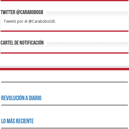
Twitter @CaraboboGB
Tweets por el @CaraboboGB.
1xbet
https://mvbcasino.com/
Betturkey
Betist
Kralbet
Supertotobet
Tipobet
Matadorbet
Mariobet
Cartel de Notificación
Revolución a Diario
Lo Más Reciente