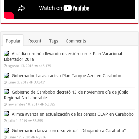
Popular
Recent
Tags
Comments
Alcaldía continúa llevando diversión con el Plan Vacacional
Libertador 2018
agosto 13, 2018
445,175
Gobernador Lacava activa Plan Tanque Azul en Carabobo
junio 3, 2019
330,431
Gobierno de Carabobo decretó 13 de noviembre día de Júbilo
Regional No Laborable
noviembre 10, 2017
63,385
Alimca avanza en actualización de los censos CLAP en Carabobo
julio 1, 2019
56,855
Gobernación lanza concurso virtual “Dibujando a Carabobo”
junio 12, 2020
45,836