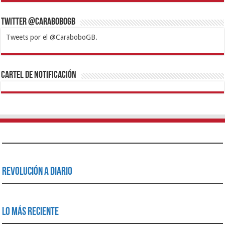
Twitter @CaraboboGB
Tweets por el @CaraboboGB.
1xbet
https://mvbcasino.com/
Betturkey
Betist
Kralbet
Supertotobet
Tipobet
Matadorbet
Mariobet
Cartel de Notificación
Revolución a Diario
Lo Más Reciente