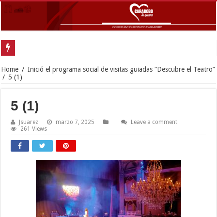
Gobern
Home
/
Inició el programa social de visitas guiadas “Descubre el Teatro”
/
5 (1)
5 (1)
Jsuarez
marzo 7, 2025
Leave a comment
261 Views