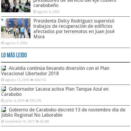
prestadores de servicio del eje costero
carabobeño
agosto 5, 2026
Presidenta Delcy Rodríguez supervisó
trabajos de recuperación de edificios
afectados por terremotos en Juan José
Mora
agosto 5, 2026
Lo Más Leido
Alcaldía continúa llevando diversión con el Plan
Vacacional Libertador 2018
agosto 13, 2018
444,716
Gobernador Lacava activa Plan Tanque Azul en
Carabobo
junio 3, 2019
330,376
Gobierno de Carabobo decretó 13 de noviembre día de
Júbilo Regional No Laborable
noviembre 10, 2017
63,382