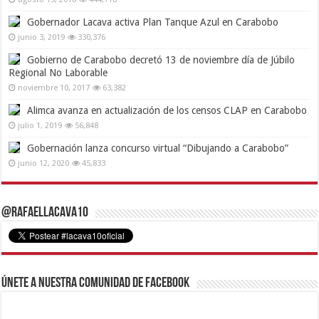
Gobernador Lacava activa Plan Tanque Azul en Carabobo
junio 3, 2019
330,376
Gobierno de Carabobo decretó 13 de noviembre día de Júbilo
Regional No Laborable
noviembre 10, 2017
63,382
Alimca avanza en actualización de los censos CLAP en Carabobo
julio 1, 2019
56,848
Gobernación lanza concurso virtual “Dibujando a Carabobo”
junio 12, 2020
45,833
@RafaelLacava10
Únete a nuestra comunidad de Facebook