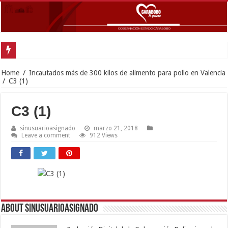
Gobernador Lacava anunció colocación de más de mil 500 toneladas de asfalt
Home
/
Incautados más de 300 kilos de alimento para pollo en Valencia
/
C3 (1)
C3 (1)
sinusuarioasignado
marzo 21, 2018
Leave a comment
912 Views
About sinusuarioasignado