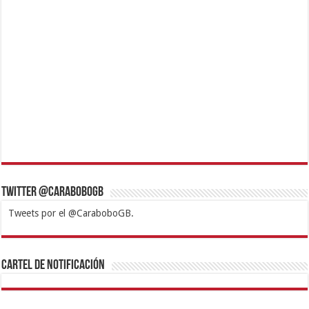
Twitter @CaraboboGB
Tweets por el @CaraboboGB.
1xbet
https://mvbcasino.com/
Betturkey
Betist
Kralbet
Supertotobet
Tipobet
Matadorbet
Mariobet
Cartel de Notificación