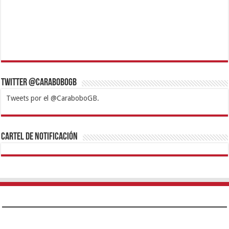
Twitter @CaraboboGB
Tweets por el @CaraboboGB.
1xbet
https://mvbcasino.com/
Betturkey
Betist
Kralbet
Supertotobet
Tipobet
Matadorbet
Mariobet
Cartel de Notificación