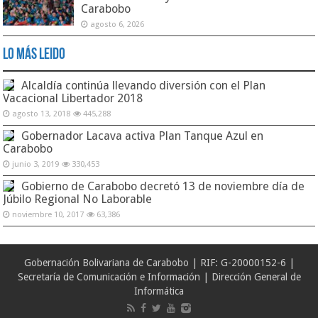
Carabobo
agosto 6, 2026
Lo Más Leido
Alcaldía continúa llevando diversión con el Plan
Vacacional Libertador 2018
agosto 13, 2018
445,288
Gobernador Lacava activa Plan Tanque Azul en
Carabobo
junio 3, 2019
330,453
Gobierno de Carabobo decretó 13 de noviembre día de
Júbilo Regional No Laborable
noviembre 10, 2017
63,386
Gobernación Bolivariana de Carabobo | RIF: G-20000152-6 |
Secretaría de Comunicación e Información | Dirección General de
Informática