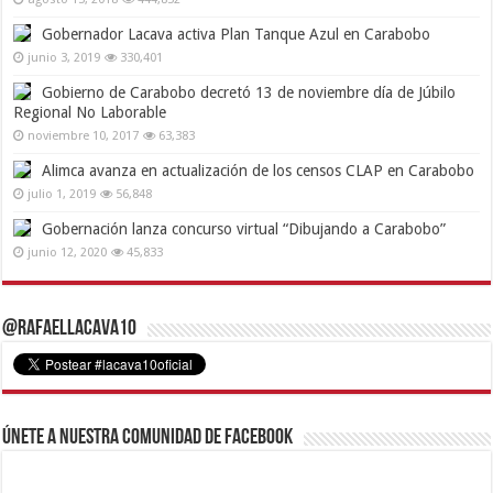
Gobernador Lacava activa Plan Tanque Azul en Carabobo
junio 3, 2019
330,401
Gobierno de Carabobo decretó 13 de noviembre día de Júbilo
Regional No Laborable
noviembre 10, 2017
63,383
Alimca avanza en actualización de los censos CLAP en Carabobo
julio 1, 2019
56,848
Gobernación lanza concurso virtual “Dibujando a Carabobo”
junio 12, 2020
45,833
@RafaelLacava10
Únete a nuestra comunidad de Facebook