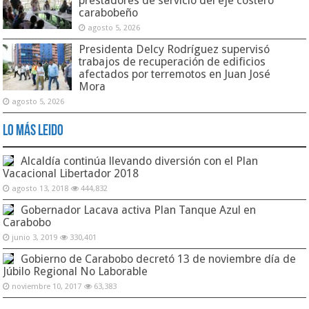
prestadores de servicio del eje costero
carabobeño
agosto 5, 2026
Presidenta Delcy Rodríguez supervisó
trabajos de recuperación de edificios
afectados por terremotos en Juan José
Mora
agosto 5, 2026
Lo Más Leido
Alcaldía continúa llevando diversión con el Plan
Vacacional Libertador 2018
agosto 13, 2018
444,832
Gobernador Lacava activa Plan Tanque Azul en
Carabobo
junio 3, 2019
330,401
Gobierno de Carabobo decretó 13 de noviembre día de
Júbilo Regional No Laborable
noviembre 10, 2017
63,383