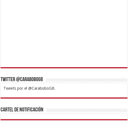
Twitter @CaraboboGB
Tweets por el @CaraboboGB.
1xbet
https://mvbcasino.com/
Betturkey
Betist
Kralbet
Supertotobet
Tipobet
Matadorbet
Mariobet
Cartel de Notificación