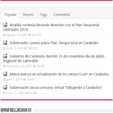
Popular
Recent
Tags
Comments
Alcaldía continúa llevando diversión con el Plan Vacacional
Libertador 2018
agosto 13, 2018
444,701
Gobernador Lacava activa Plan Tanque Azul en Carabobo
junio 3, 2019
330,373
Gobierno de Carabobo decretó 13 de noviembre día de Júbilo
Regional No Laborable
noviembre 10, 2017
63,381
Alimca avanza en actualización de los censos CLAP en Carabobo
julio 1, 2019
56,847
Gobernación lanza concurso virtual “Dibujando a Carabobo”
junio 12, 2020
45,832
@RafaelLacava10