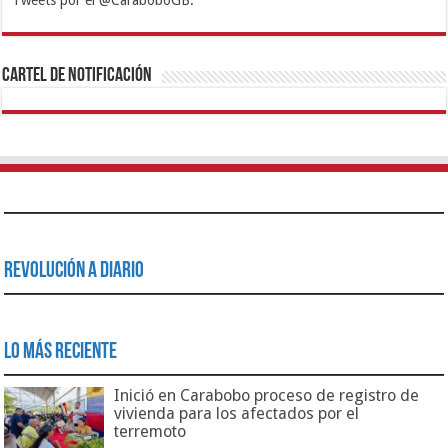
Tweets por el @CaraboboGB.
1xbet
https://mvbcasino.com/
Betturkey
Betist
Kralbet
Supertotobet
Tipobet
Matadorbet
Mariobet
Cartel de Notificación
Revolución a Diario
Lo Más Reciente
Inició en Carabobo proceso de registro de
vivienda para los afectados por el
terremoto