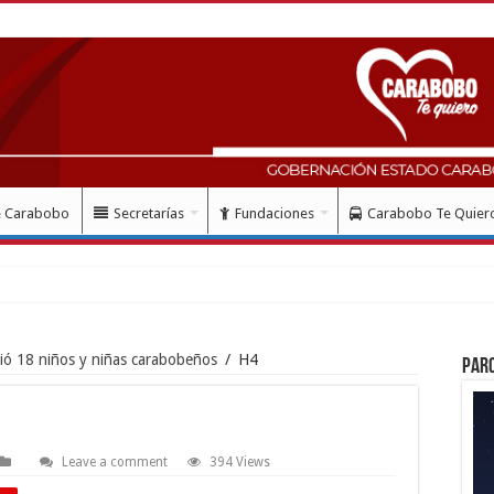
e Carabobo
Secretarías
Fundaciones
Carabobo Te Quier
lud con instalación g
dió 18 niños y niñas carabobeños
/
H4
Par
Leave a comment
394 Views