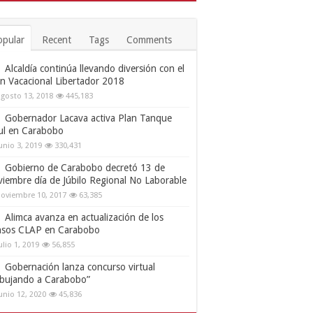
opular
Recent
Tags
Comments
Alcaldía continúa llevando diversión con el
an Vacacional Libertador 2018
gosto 13, 2018
445,183
Gobernador Lacava activa Plan Tanque
ul en Carabobo
unio 3, 2019
330,431
Gobierno de Carabobo decretó 13 de
viembre día de Júbilo Regional No Laborable
oviembre 10, 2017
63,385
Alimca avanza en actualización de los
nsos CLAP en Carabobo
ulio 1, 2019
56,855
Gobernación lanza concurso virtual
ibujando a Carabobo”
unio 12, 2020
45,836