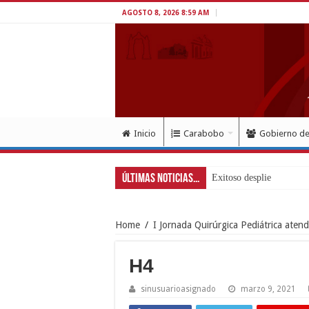
AGOSTO 8, 2026 8:59 AM
Inicio
Carabobo
Gobierno d
Últimas Noticias...
Exitoso despliegue de sa
Home
/
I Jornada Quirúrgica Pediátrica aten
H4
sinusuarioasignado
marzo 9, 2021