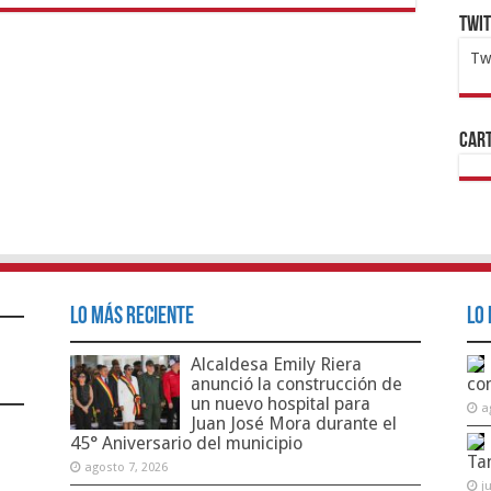
Twi
Tw
1x
ht
Cart
Lo Más Reciente
Lo 
Alcaldesa Emily Riera
anunció la construcción de
co
un nuevo hospital para
a
Juan José Mora durante el
45° Aniversario del municipio
Ta
agosto 7, 2026
j