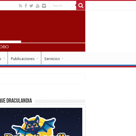
o
Publicaciones
Servicios
que Draculandia