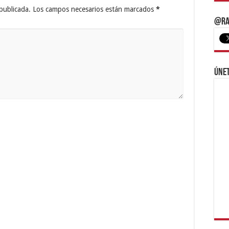
publicada.
Los campos necesarios están marcados
*
@Ra
Únet