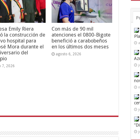
P
esa Emily Riera
Con más de 90 mil
ó la construcción de
atenciones el 0800-Bigote
Pl
vo hospital para
benefició a carabobeños
a
osé Mora durante el
en los últimos dos meses
iversario del
agosto 6, 2026
pio
Az
j
o 7, 2026
no
n
ce
j
“D
j