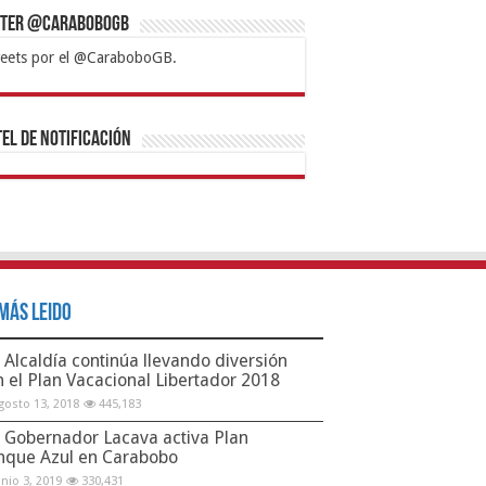
tter @CaraboboGB
eets por el @CaraboboGB.
bet
tps://mvbcasino.com/
Betturkey
Betist
Kralbet
Supertotobet
Tipobet
Matadorbet
Mariobet
Bahis
el de Notificación
Más Leido
Alcaldía continúa llevando diversión
n el Plan Vacacional Libertador 2018
gosto 13, 2018
445,183
Gobernador Lacava activa Plan
nque Azul en Carabobo
unio 3, 2019
330,431