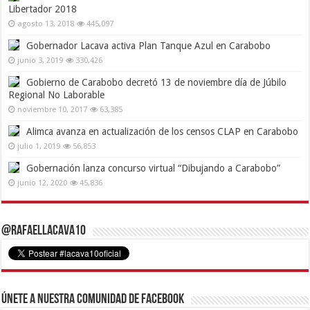
Libertador 2018
agosto 13, 2018
445,097
Gobernador Lacava activa Plan Tanque Azul en Carabobo
junio 3, 2019
330,426
Gobierno de Carabobo decretó 13 de noviembre día de Júbilo
Regional No Laborable
noviembre 10, 2017
63,385
Alimca avanza en actualización de los censos CLAP en Carabobo
julio 1, 2019
56,853
Gobernación lanza concurso virtual “Dibujando a Carabobo”
junio 12, 2020
45,836
@RafaelLacava10
Únete a nuestra comunidad de Facebook