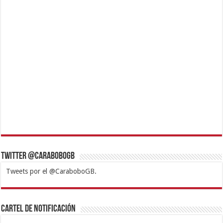
Twitter @CaraboboGB
Tweets por el @CaraboboGB.
1xbet
https://mvbcasino.com/
Betturkey
Betist
Kralbet
Supertotobet
Tipobet
Matadorbet
Mariobet
Cartel de Notificación