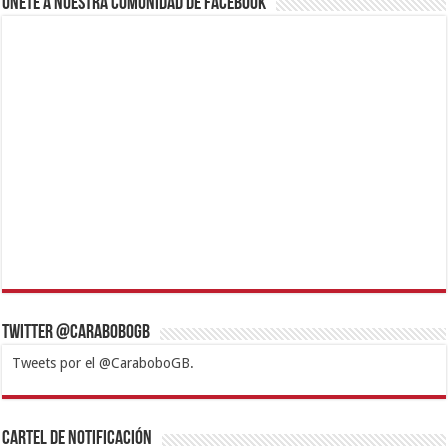
Únete a nuestra comunidad de Facebook
Twitter @CaraboboGB
Tweets por el @CaraboboGB.
1xbet
https://mvbcasino.com/
Betturkey
Betist
Kralbet
Supertotobet
Tipobet
Matadorbet
Mariobet
Cartel de Notificación