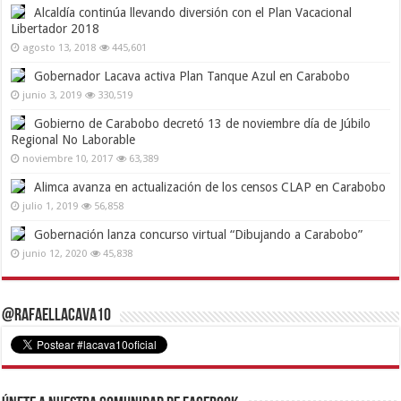
Alcaldía continúa llevando diversión con el Plan Vacacional
Libertador 2018
agosto 13, 2018
445,601
Gobernador Lacava activa Plan Tanque Azul en Carabobo
junio 3, 2019
330,519
Gobierno de Carabobo decretó 13 de noviembre día de Júbilo
Regional No Laborable
noviembre 10, 2017
63,389
Alimca avanza en actualización de los censos CLAP en Carabobo
julio 1, 2019
56,858
Gobernación lanza concurso virtual “Dibujando a Carabobo”
junio 12, 2020
45,838
@RafaelLacava10