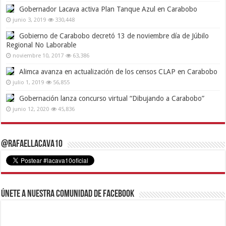
Gobernador Lacava activa Plan Tanque Azul en Carabobo
junio 3, 2019
330,448
Gobierno de Carabobo decretó 13 de noviembre día de Júbilo
Regional No Laborable
noviembre 10, 2017
63,386
Alimca avanza en actualización de los censos CLAP en Carabobo
julio 1, 2019
56,855
Gobernación lanza concurso virtual “Dibujando a Carabobo”
junio 12, 2020
45,836
@RafaelLacava10
Únete a nuestra comunidad de Facebook