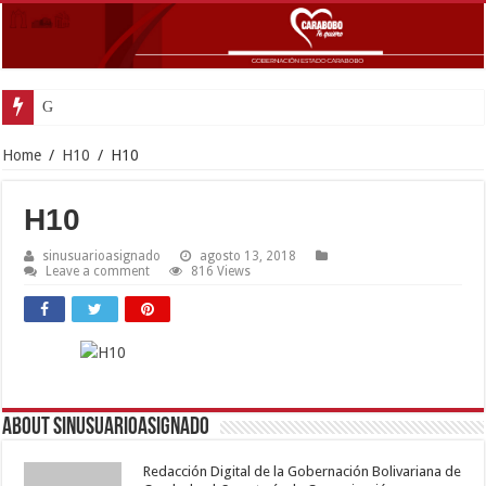
Gobernador Laca
Home
/
H10
/
H10
H10
sinusuarioasignado
agosto 13, 2018
Leave a comment
816 Views
About sinusuarioasignado
Redacción Digital de la Gobernación Bolivariana de