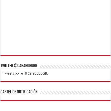
Twitter @CaraboboGB
Tweets por el @CaraboboGB.
1xbet
https://mvbcasino.com/
Betturkey
Betist
Kralbet
Supertotobet
Tipobet
Matadorbet
Mariobet
Cartel de Notificación