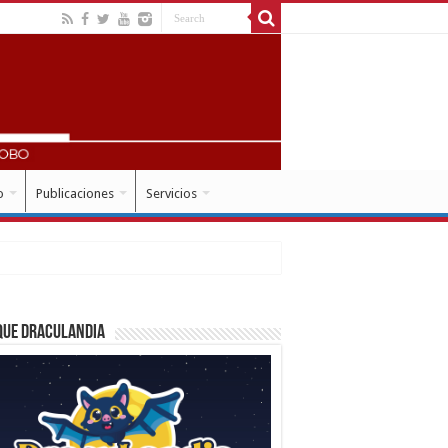
o
Publicaciones
Servicios
que Draculandia