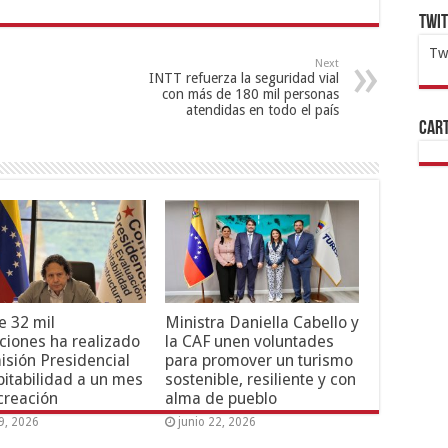
Twi
Tw
Next
INTT refuerza la seguridad vial
1x
ht
con más de 180 mil personas
atendidas en todo el país
Cart
 32 mil
Ministra Daniella Cabello y
ciones ha realizado
la CAF unen voluntades
isión Presidencial
para promover un turismo
itabilidad a un mes
sostenible, resiliente y con
creación
alma de pueblo
29, 2026
junio 22, 2026