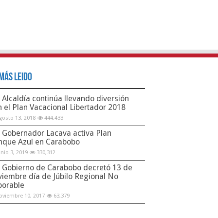
Más Leido
Alcaldía continúa llevando diversión
n el Plan Vacacional Libertador 2018
gosto 13, 2018
444,433
Gobernador Lacava activa Plan
nque Azul en Carabobo
unio 3, 2019
330,312
Gobierno de Carabobo decretó 13 de
viembre día de Júbilo Regional No
borable
oviembre 10, 2017
63,379