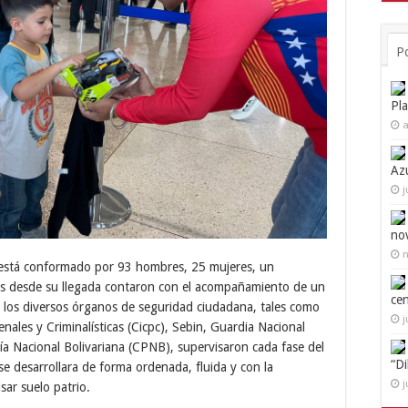
P
Pl
a
Az
j
no
n
o está conformado por 93 hombres, 25 mujeres, un
s desde su llegada contaron con el acompañamiento de un
ce
 los diversos órganos de seguridad ciudadana, tales como
j
enales y Criminalísticas (Cicpc), Sebin, Guardia Nacional
cía Nacional Bolivariana (CPNB), supervisaron cada fase del
“D
 desarrollara de forma ordenada, fluida y con la
j
isar suelo patrio.