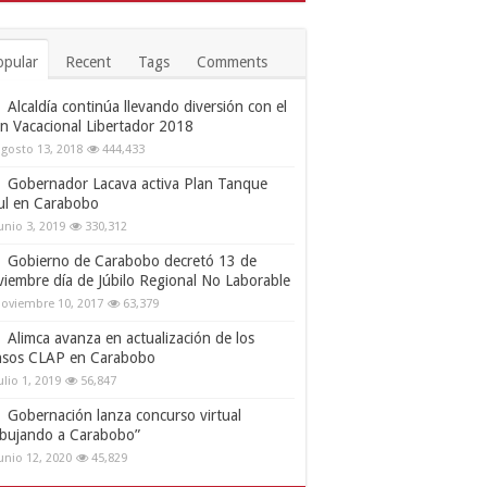
opular
Recent
Tags
Comments
Alcaldía continúa llevando diversión con el
an Vacacional Libertador 2018
gosto 13, 2018
444,433
Gobernador Lacava activa Plan Tanque
ul en Carabobo
unio 3, 2019
330,312
Gobierno de Carabobo decretó 13 de
viembre día de Júbilo Regional No Laborable
oviembre 10, 2017
63,379
Alimca avanza en actualización de los
nsos CLAP en Carabobo
ulio 1, 2019
56,847
Gobernación lanza concurso virtual
ibujando a Carabobo”
unio 12, 2020
45,829