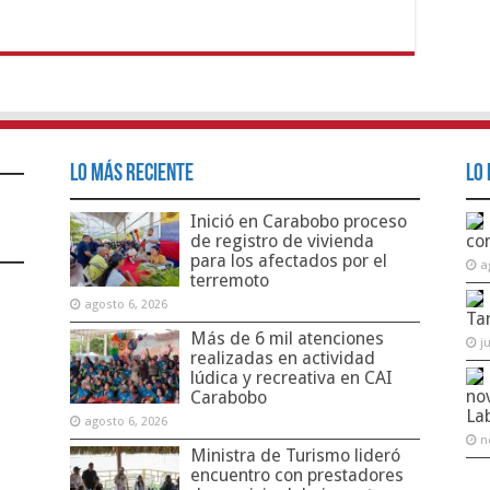
Lo Más Reciente
Lo 
Inició en Carabobo proceso
de registro de vivienda
co
para los afectados por el
a
terremoto
agosto 6, 2026
Ta
Más de 6 mil atenciones
j
realizadas en actividad
lúdica y recreativa en CAI
no
Carabobo
La
agosto 6, 2026
n
Ministra de Turismo lideró
encuentro con prestadores