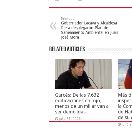
Previous
Gobernador Lacava y Alcaldesa
Riera desplegaron Plan de
Saneamiento Ambiental en Juan
José Mora
Related Articles
Garcés: De las 7.632
Más de
edificaciones en rojo,
inspec
menos de un millar van a
la Com
ser demolidas
de Hab
de su 
julio 31, 2026
julio 