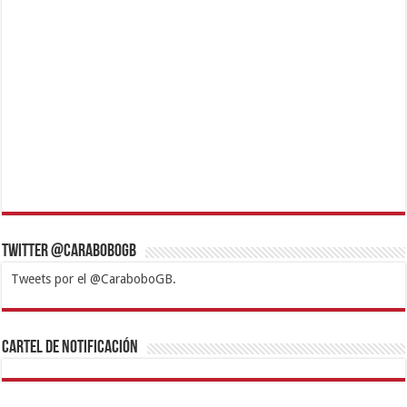
Twitter @CaraboboGB
Tweets por el @CaraboboGB.
1xbet
https://mvbcasino.com/
Betturkey
Betist
Kralbet
Supertotobet
Tipobet
Matadorbet
Mariobet
Cartel de Notificación