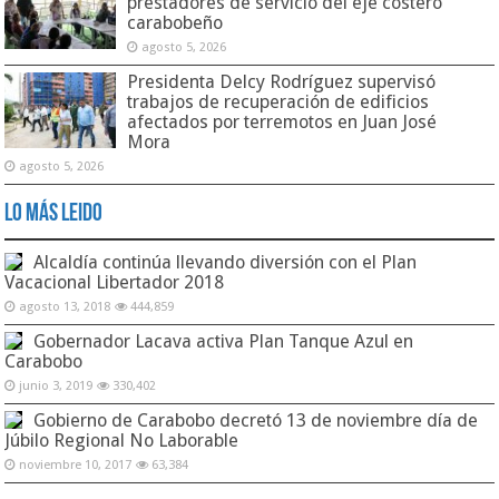
prestadores de servicio del eje costero
carabobeño
agosto 5, 2026
Presidenta Delcy Rodríguez supervisó
trabajos de recuperación de edificios
afectados por terremotos en Juan José
Mora
agosto 5, 2026
Lo Más Leido
Alcaldía continúa llevando diversión con el Plan
Vacacional Libertador 2018
agosto 13, 2018
444,859
Gobernador Lacava activa Plan Tanque Azul en
Carabobo
junio 3, 2019
330,402
Gobierno de Carabobo decretó 13 de noviembre día de
Júbilo Regional No Laborable
noviembre 10, 2017
63,384