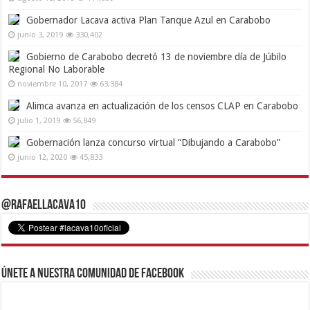
Gobernador Lacava activa Plan Tanque Azul en Carabobo
junio 3, 2019
330,402
Gobierno de Carabobo decretó 13 de noviembre día de Júbilo
Regional No Laborable
noviembre 10, 2017
63,384
Alimca avanza en actualización de los censos CLAP en Carabobo
julio 1, 2019
56,849
Gobernación lanza concurso virtual “Dibujando a Carabobo”
junio 12, 2020
45,833
@RafaelLacava10
Únete a nuestra comunidad de Facebook