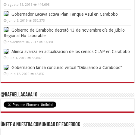
agosto 13, 2018
444,698
Gobernador Lacava activa Plan Tanque Azul en Carabobo
junio 3, 2019
330,373
Gobierno de Carabobo decretó 13 de noviembre día de Júbilo
Regional No Laborable
noviembre 10, 2017
63,381
Alimca avanza en actualización de los censos CLAP en Carabobo
julio 1, 2019
56,847
Gobernación lanza concurso virtual “Dibujando a Carabobo”
junio 12, 2020
45,832
@RafaelLacava10
Únete a nuestra comunidad de Facebook