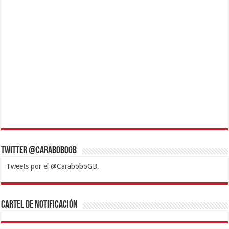
Twitter @CaraboboGB
Tweets por el @CaraboboGB.
1xbet
https://mvbcasino.com/
Betturkey
Betist
Kralbet
Supertotobet
Tipobet
Matadorbet
Mariobet
Cartel de Notificación