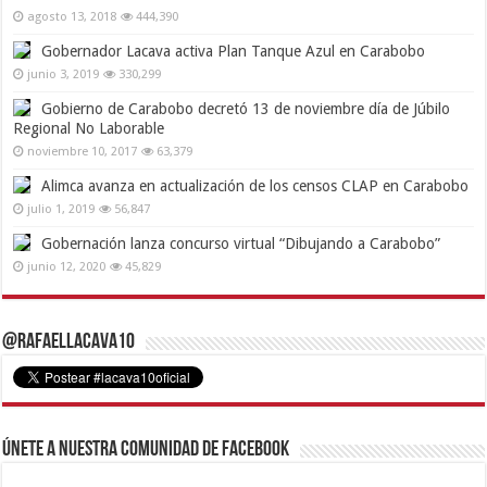
agosto 13, 2018
444,390
Gobernador Lacava activa Plan Tanque Azul en Carabobo
junio 3, 2019
330,299
Gobierno de Carabobo decretó 13 de noviembre día de Júbilo
Regional No Laborable
noviembre 10, 2017
63,379
Alimca avanza en actualización de los censos CLAP en Carabobo
julio 1, 2019
56,847
Gobernación lanza concurso virtual “Dibujando a Carabobo”
junio 12, 2020
45,829
@RafaelLacava10
Únete a nuestra comunidad de Facebook