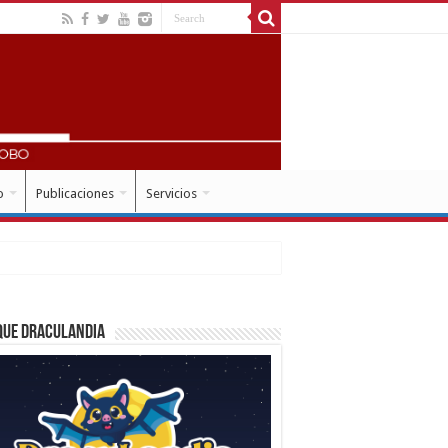
o
Publicaciones
Servicios
que Draculandia