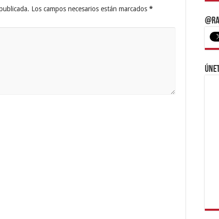
publicada.
Los campos necesarios están marcados
*
@Ra
Únet