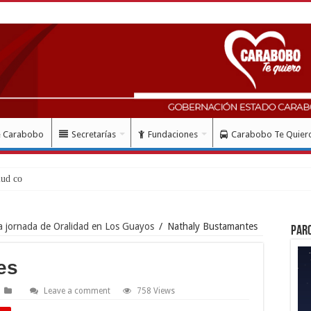
e Carabobo
Secretarías
Fundaciones
Carabobo Te Quier
ud con instalación gratuita de
a jornada de Oralidad en Los Guayos
/
Nathaly Bustamantes
Par
es
Leave a comment
758 Views