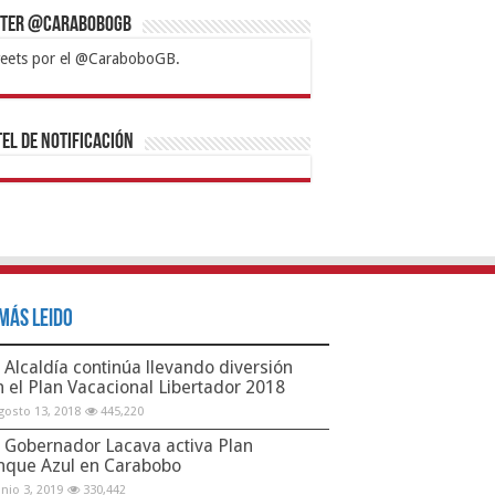
tter @CaraboboGB
eets por el @CaraboboGB.
bet
tps://mvbcasino.com/
Betturkey
Betist
Kralbet
Supertotobet
Tipobet
Matadorbet
Mariobet
Bahis
el de Notificación
Más Leido
Alcaldía continúa llevando diversión
n el Plan Vacacional Libertador 2018
gosto 13, 2018
445,220
Gobernador Lacava activa Plan
nque Azul en Carabobo
unio 3, 2019
330,442