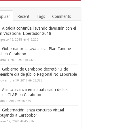
opular
Recent
Tags
Comments
Alcaldía continúa llevando diversión con el
an Vacacional Libertador 2018
gosto 13, 2018
445,220
Gobernador Lacava activa Plan Tanque
ul en Carabobo
unio 3, 2019
330,442
Gobierno de Carabobo decretó 13 de
viembre día de Júbilo Regional No Laborable
oviembre 10, 2017
63,385
Alimca avanza en actualización de los
nsos CLAP en Carabobo
ulio 1, 2019
56,855
Gobernación lanza concurso virtual
ibujando a Carabobo”
unio 12, 2020
45,836