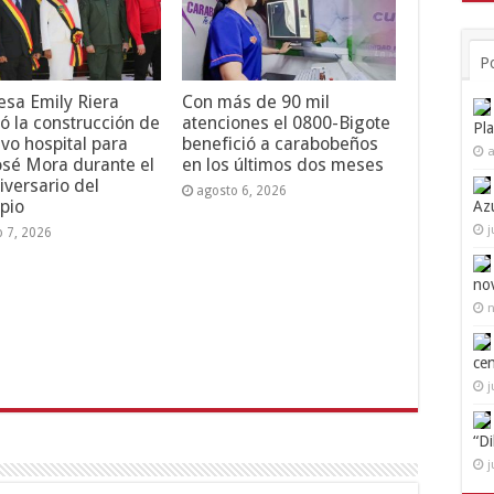
P
esa Emily Riera
Con más de 90 mil
ó la construcción de
atenciones el 0800-Bigote
Pl
vo hospital para
benefició a carabobeños
a
osé Mora durante el
en los últimos dos meses
iversario del
agosto 6, 2026
pio
Az
j
o 7, 2026
no
n
ce
j
“D
j