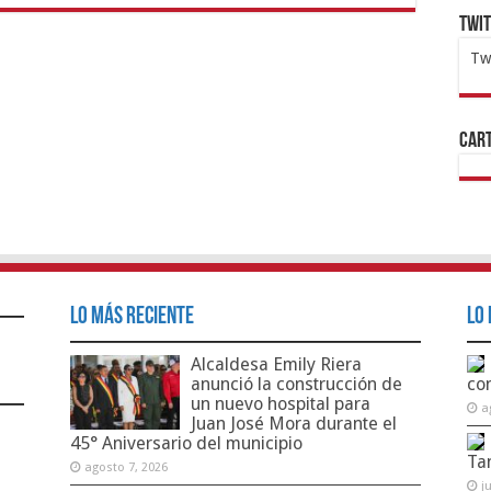
Twi
Tw
1x
ht
Cart
Lo Más Reciente
Lo 
Alcaldesa Emily Riera
anunció la construcción de
co
un nuevo hospital para
a
Juan José Mora durante el
45° Aniversario del municipio
Ta
agosto 7, 2026
j