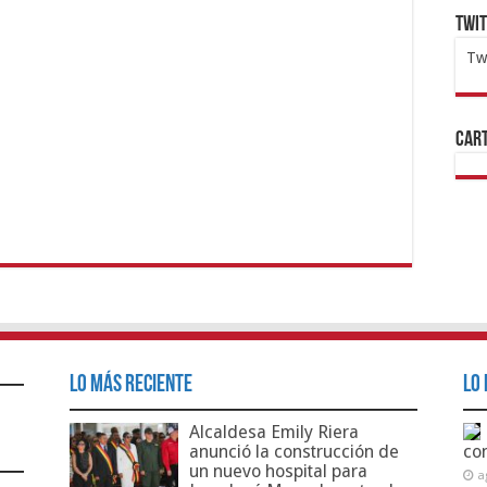
Twi
Tw
1x
ht
Cart
Lo Más Reciente
Lo 
Alcaldesa Emily Riera
anunció la construcción de
co
un nuevo hospital para
a