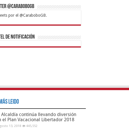
tter @CaraboboGB
eets por el @CaraboboGB.
bet
tps://mvbcasino.com/
Betturkey
Betist
Kralbet
Supertotobet
Tipobet
Matadorbet
Mariobet
Bahis
el de Notificación
Más Leido
Alcaldía continúa llevando diversión
n el Plan Vacacional Libertador 2018
gosto 13, 2018
445,552