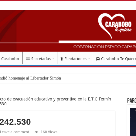
e Carabobo
Secretarías
Fundaciones
Carabobo Te Quier
ndió homenaje al Libertador Simón Bolívar recordand
cro de evacuación educativo y preventivo en la E.T.C Fermín
Par
.530
0242.530
Leave a comment
160 Views