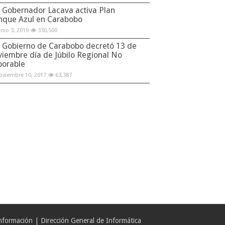
Gobernador Lacava activa Plan
nque Azul en Carabobo
unio 3, 2019
330,500
Gobierno de Carabobo decretó 13 de
viembre día de Júbilo Regional No
borable
oviembre 10, 2017
63,387
formación | Dirección General de Informática