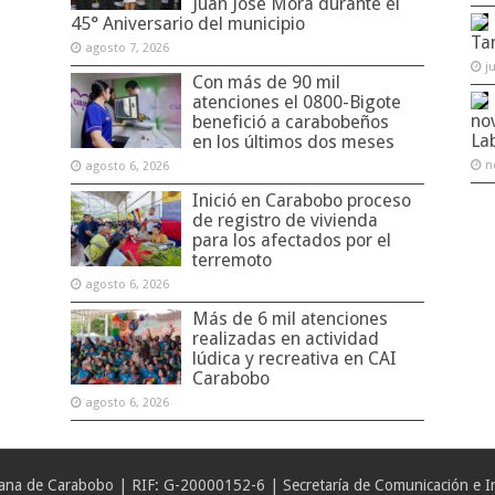
Juan José Mora durante el
45° Aniversario del municipio
Ta
agosto 7, 2026
j
Con más de 90 mil
atenciones el 0800-Bigote
no
benefició a carabobeños
La
en los últimos dos meses
n
agosto 6, 2026
Inició en Carabobo proceso
de registro de vivienda
para los afectados por el
terremoto
agosto 6, 2026
Más de 6 mil atenciones
realizadas en actividad
lúdica y recreativa en CAI
Carabobo
agosto 6, 2026
iana de Carabobo | RIF: G-20000152-6 | Secretaría de Comunicación e In