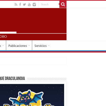
o
Publicaciones
Servicios
que Draculandia