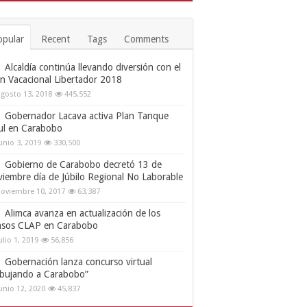
opular
Recent
Tags
Comments
Alcaldía continúa llevando diversión con el
an Vacacional Libertador 2018
gosto 13, 2018
445,552
Gobernador Lacava activa Plan Tanque
ul en Carabobo
unio 3, 2019
330,500
Gobierno de Carabobo decretó 13 de
viembre día de Júbilo Regional No Laborable
oviembre 10, 2017
63,387
Alimca avanza en actualización de los
nsos CLAP en Carabobo
ulio 1, 2019
56,856
Gobernación lanza concurso virtual
ibujando a Carabobo”
unio 12, 2020
45,837