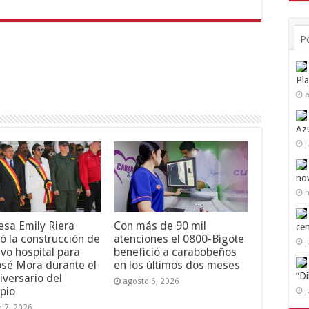
P
Pl
a
Az
j
no
n
esa Emily Riera
Con más de 90 mil
ce
ó la construcción de
atenciones el 0800-Bigote
j
vo hospital para
benefició a carabobeños
osé Mora durante el
en los últimos dos meses
“D
iversario del
agosto 6, 2026
pio
j
o 7, 2026