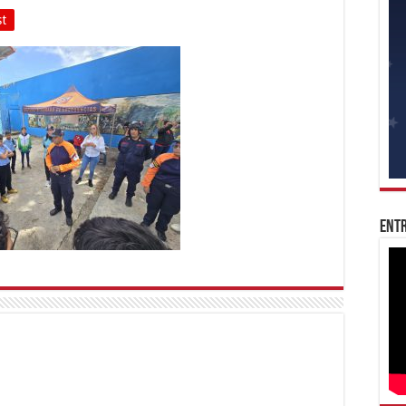
st
Entr