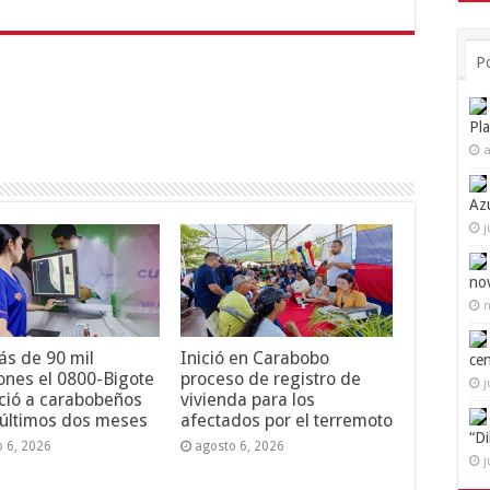
P
Pl
a
Az
j
no
n
s de 90 mil
Inició en Carabobo
ce
ones el 0800-Bigote
proceso de registro de
j
ció a carabobeños
vivienda para los
 últimos dos meses
afectados por el terremoto
“D
o 6, 2026
agosto 6, 2026
j