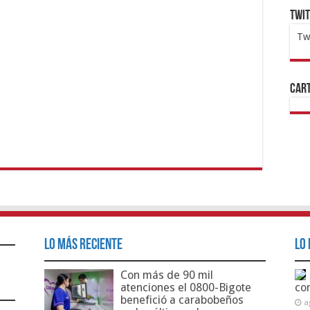
Twi
Tw
1x
ht
Cart
Lo Más Reciente
Lo 
Con más de 90 mil
atenciones el 0800-Bigote
co
benefició a carabobeños
a