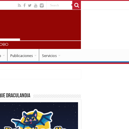
o
Publicaciones
Servicios
que Draculandia