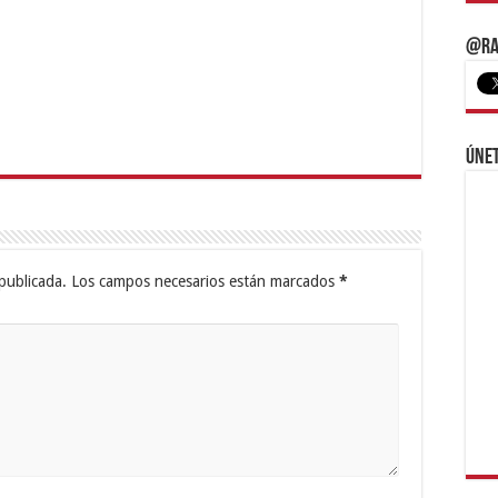
@Ra
Únet
publicada.
Los campos necesarios están marcados
*