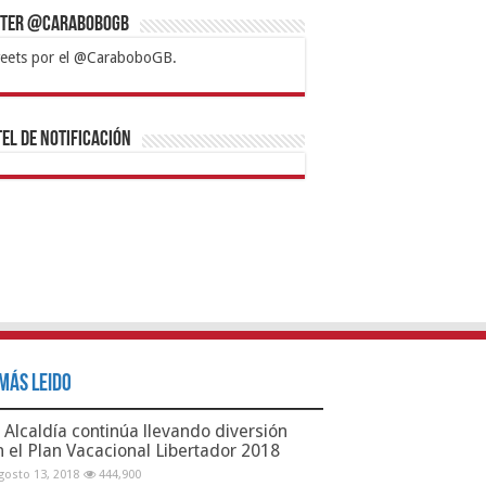
tter @CaraboboGB
eets por el @CaraboboGB.
bet
tps://mvbcasino.com/
Betturkey
Betist
Kralbet
Supertotobet
Tipobet
Matadorbet
Mariobet
Bahis
el de Notificación
Más Leido
Alcaldía continúa llevando diversión
n el Plan Vacacional Libertador 2018
gosto 13, 2018
444,900