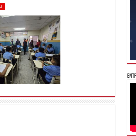
st
Entr