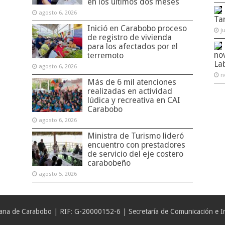
en los últimos dos meses
agosto 6, 2026
Ta
Inició en Carabobo proceso
j
de registro de vivienda
para los afectados por el
no
terremoto
La
agosto 6, 2026
n
Más de 6 mil atenciones
realizadas en actividad
lúdica y recreativa en CAI
Carabobo
agosto 6, 2026
Ministra de Turismo lideró
encuentro con prestadores
de servicio del eje costero
carabobeño
agosto 5, 2026
iana de Carabobo | RIF: G-20000152-6 | Secretaría de Comunicación e In