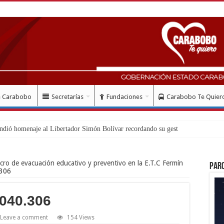
e Carabobo
Secretarías
Fundaciones
Carabobo Te Quier
cro de evacuación educativo y preventivo en la E.T.C Fermín
Par
.306
0040.306
Leave a comment
154 Views