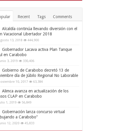
opular
Recent
Tags
Comments
Alcaldía continúa llevando diversión con el
an Vacacional Libertador 2018
gosto 13, 2018
444,900
Gobernador Lacava activa Plan Tanque
ul en Carabobo
unio 3, 2019
330,406
Gobierno de Carabobo decretó 13 de
viembre día de Júbilo Regional No Laborable
oviembre 10, 2017
63,384
Alimca avanza en actualización de los
nsos CLAP en Carabobo
ulio 1, 2019
56,849
Gobernación lanza concurso virtual
ibujando a Carabobo”
unio 12, 2020
45,833