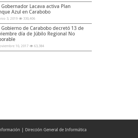
Gobernador Lacava activa Plan
nque Azul en Carabobo
unio 3, 2019
330,406
Gobierno de Carabobo decretó 13 de
viembre día de Júbilo Regional No
borable
oviembre 10, 2017
63,384
formación | Dirección General de Informática