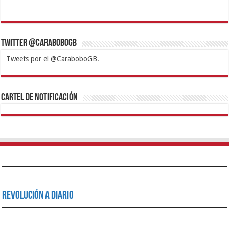
Twitter @CaraboboGB
Tweets por el @CaraboboGB.
1xbet
https://mvbcasino.com/
Betturkey
Betist
Kralbet
Supertotobet
Tipobet
Matadorbet
Mariobet
Cartel de Notificación
Revolución a Diario