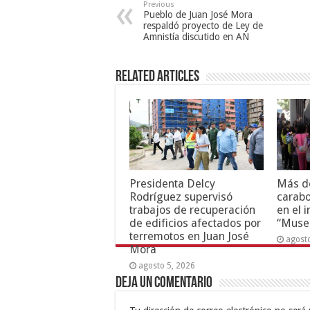
Previous
Pueblo de Juan José Mora
respaldó proyecto de Ley de
Amnistía discutido en AN
Related Articles
Presidenta Delcy
Más d
Rodríguez supervisó
carabo
trabajos de recuperación
en el 
de edificios afectados por
“Muse
terremotos en Juan José
agost
Mora
agosto 5, 2026
Deja un comentario