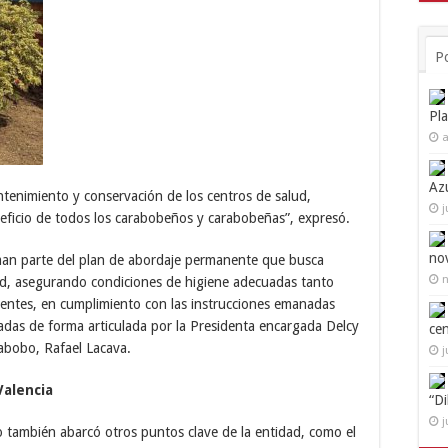
P
Pl
a
Az
tenimiento y conservación de los centros de salud,
j
eficio de todos los carabobeños y carabobeñas”, expresó.
no
man parte del plan de abordaje permanente que busca
n
alud, asegurando condiciones de higiene adecuadas tanto
ientes, en cumplimiento con las instrucciones emanadas
adas de forma articulada por la Presidenta encargada Delcy
ce
abobo, Rafael Lacava.
j
Valencia
“D
j
o también abarcó otros puntos clave de la entidad, como el