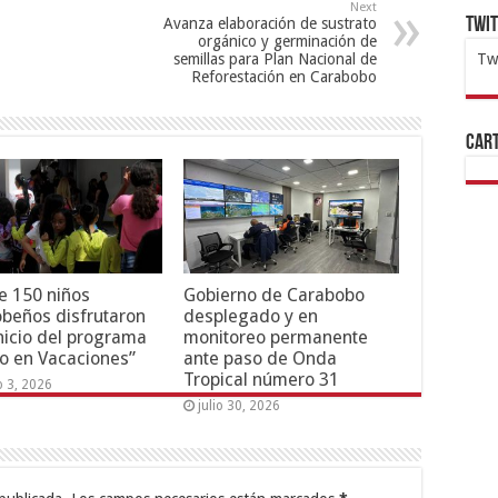
Next
Avanza elaboración de sustrato
Twi
orgánico y germinación de
semillas para Plan Nacional de
Tw
Reforestación en Carabobo
1x
ht
Cart
e 150 niños
Gobierno de Carabobo
beños disfrutaron
desplegado y en
inicio del programa
monitoreo permanente
o en Vacaciones”
ante paso de Onda
Tropical número 31
o 3, 2026
julio 30, 2026