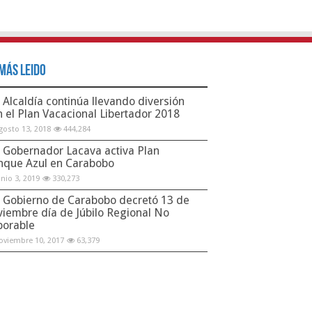
Más Leido
Alcaldía continúa llevando diversión
n el Plan Vacacional Libertador 2018
gosto 13, 2018
444,284
Gobernador Lacava activa Plan
nque Azul en Carabobo
unio 3, 2019
330,273
Gobierno de Carabobo decretó 13 de
viembre día de Júbilo Regional No
borable
oviembre 10, 2017
63,379