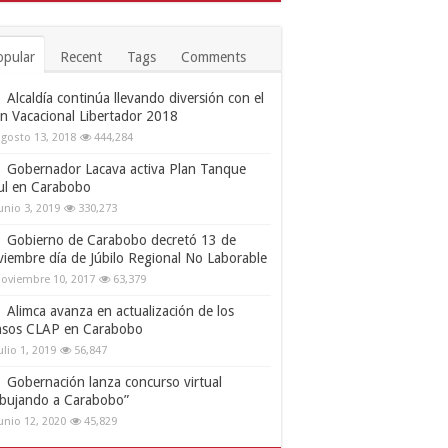
opular
Recent
Tags
Comments
Alcaldía continúa llevando diversión con el
an Vacacional Libertador 2018
gosto 13, 2018
444,284
Gobernador Lacava activa Plan Tanque
ul en Carabobo
unio 3, 2019
330,273
Gobierno de Carabobo decretó 13 de
viembre día de Júbilo Regional No Laborable
oviembre 10, 2017
63,379
Alimca avanza en actualización de los
nsos CLAP en Carabobo
ulio 1, 2019
56,847
Gobernación lanza concurso virtual
ibujando a Carabobo”
unio 12, 2020
45,829