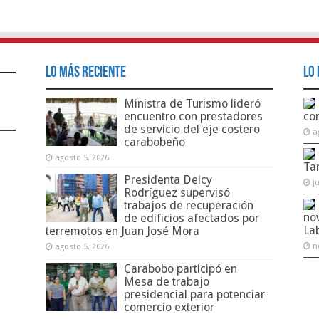
Lo Más Reciente
Lo 
Ministra de Turismo lideró
encuentro con prestadores
co
de servicio del eje costero
a
carabobeño
agosto 5, 2026
Ta
Presidenta Delcy
j
Rodríguez supervisó
trabajos de recuperación
no
de edificios afectados por
La
terremotos en Juan José Mora
n
agosto 5, 2026
Carabobo participó en
Mesa de trabajo
presidencial para potenciar
comercio exterior