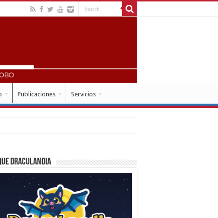
o
Publicaciones
Servicios
que Draculandia