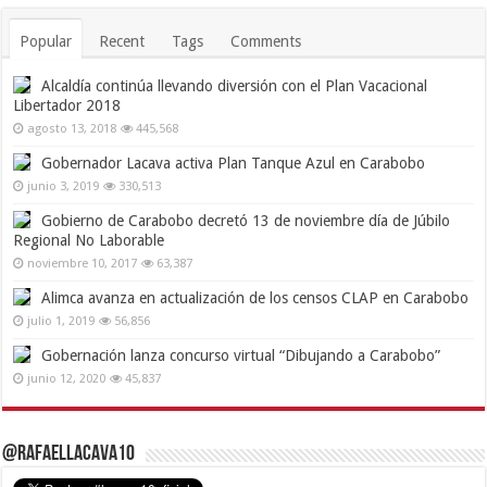
Popular
Recent
Tags
Comments
Alcaldía continúa llevando diversión con el Plan Vacacional
Libertador 2018
agosto 13, 2018
445,568
Gobernador Lacava activa Plan Tanque Azul en Carabobo
junio 3, 2019
330,513
Gobierno de Carabobo decretó 13 de noviembre día de Júbilo
Regional No Laborable
noviembre 10, 2017
63,387
Alimca avanza en actualización de los censos CLAP en Carabobo
julio 1, 2019
56,856
Gobernación lanza concurso virtual “Dibujando a Carabobo”
junio 12, 2020
45,837
@RafaelLacava10