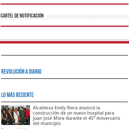
1xbet
https://mvbcasino.com/
Betturkey
Betist
Kralbet
Supertotobet
Tipobet
Matadorbet
Mariobet
Cartel de Notificación
Revolución a Diario
Lo Más Reciente
Alcaldesa Emily Riera anunció la
construcción de un nuevo hospital para
Juan José Mora durante el 45° Aniversario
del municipio