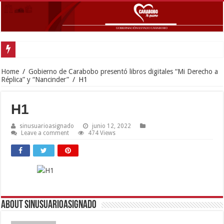
Gobernador Lacava y alcaldesa Riera supervisaron avances de reconstrucción 
Home
/
Gobierno de Carabobo presentó libros digitales “Mi Derecho a
Réplica” y “Nancinder”
/
H1
H1
sinusuarioasignado
junio 12, 2022
Leave a comment
474 Views
About sinusuarioasignado