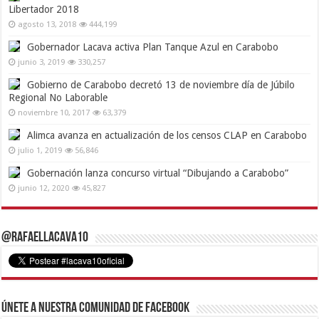
Libertador 2018
agosto 13, 2018
444,199
Gobernador Lacava activa Plan Tanque Azul en Carabobo
junio 3, 2019
330,257
Gobierno de Carabobo decretó 13 de noviembre día de Júbilo
Regional No Laborable
noviembre 10, 2017
63,379
Alimca avanza en actualización de los censos CLAP en Carabobo
julio 1, 2019
56,846
Gobernación lanza concurso virtual “Dibujando a Carabobo”
junio 12, 2020
45,827
@RafaelLacava10
Únete a nuestra comunidad de Facebook