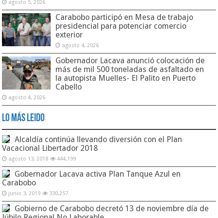
agosto 5, 2026
Carabobo participó en Mesa de trabajo
presidencial para potenciar comercio
exterior
agosto 4, 2026
Gobernador Lacava anunció colocación de
más de mil 500 toneladas de asfaltado en
la autopista Muelles- El Palito en Puerto
Cabello
agosto 4, 2026
Lo Más Leido
Alcaldía continúa llevando diversión con el Plan
Vacacional Libertador 2018
agosto 13, 2018
444,199
Gobernador Lacava activa Plan Tanque Azul en
Carabobo
junio 3, 2019
330,257
Gobierno de Carabobo decretó 13 de noviembre día de
Júbilo Regional No Laborable