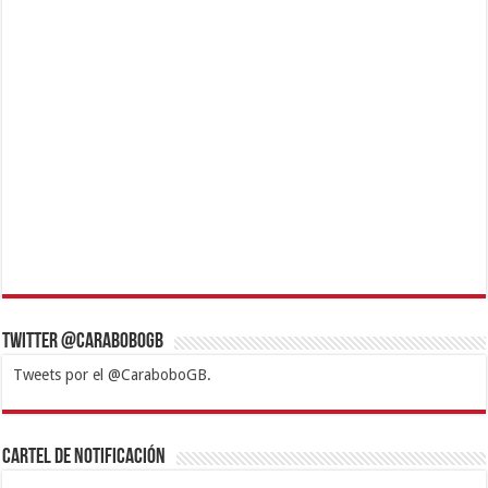
Twitter @CaraboboGB
Tweets por el @CaraboboGB.
1xbet
https://mvbcasino.com/
Betturkey
Betist
Kralbet
Supertotobet
Tipobet
Matadorbet
Mariobet
Cartel de Notificación