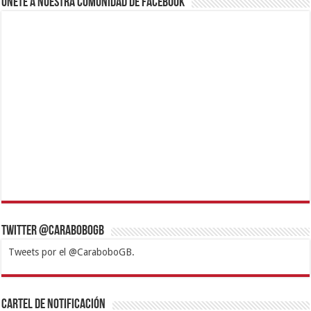
Únete a nuestra comunidad de Facebook
Twitter @CaraboboGB
Tweets por el @CaraboboGB.
1xbet
https://mvbcasino.com/
Betturkey
Betist
Kralbet
Supertotobet
Tipobet
Matadorbet
Mariobet
Cartel de Notificación