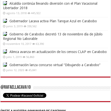
Alcaldía continúa llevando diversión con el Plan Vacacional
Libertador 2018
agosto 13, 2018
445,922
Gobernador Lacava activa Plan Tanque Azul en Carabobo
junio 3, 2019
330,562
Gobierno de Carabobo decretó 13 de noviembre día de Júbilo
Regional No Laborable
noviembre 10, 2017
63,390
Alimca avanza en actualización de los censos CLAP en Carabobo
julio 1, 2019
56,860
Gobernación lanza concurso virtual “Dibujando a Carabobo”
junio 12, 2020
45,841
@RafaelLacava10