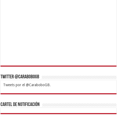
Twitter @CaraboboGB
Tweets por el @CaraboboGB.
1xbet
https://mvbcasino.com/
Betturkey
Betist
Kralbet
Supertotobet
Tipobet
Matadorbet
Mariobet
Cartel de Notificación