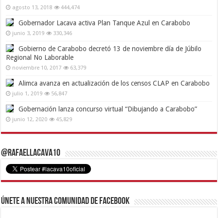
agosto 13, 2018
444,474
Gobernador Lacava activa Plan Tanque Azul en Carabobo
junio 3, 2019
330,346
Gobierno de Carabobo decretó 13 de noviembre día de Júbilo
Regional No Laborable
noviembre 10, 2017
63,379
Alimca avanza en actualización de los censos CLAP en Carabobo
julio 1, 2019
56,847
Gobernación lanza concurso virtual “Dibujando a Carabobo”
junio 12, 2020
45,829
@RafaelLacava10
Únete a nuestra comunidad de Facebook