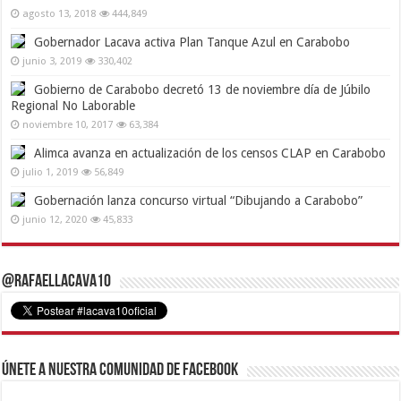
agosto 13, 2018
444,849
Gobernador Lacava activa Plan Tanque Azul en Carabobo
junio 3, 2019
330,402
Gobierno de Carabobo decretó 13 de noviembre día de Júbilo
Regional No Laborable
noviembre 10, 2017
63,384
Alimca avanza en actualización de los censos CLAP en Carabobo
julio 1, 2019
56,849
Gobernación lanza concurso virtual “Dibujando a Carabobo”
junio 12, 2020
45,833
@RafaelLacava10
Únete a nuestra comunidad de Facebook