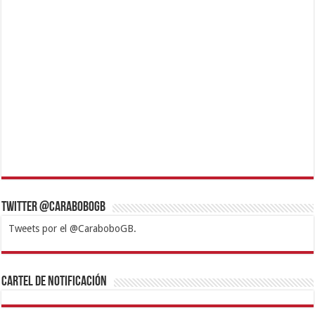
Twitter @CaraboboGB
Tweets por el @CaraboboGB.
1xbet
https://mvbcasino.com/
Betturkey
Betist
Kralbet
Supertotobet
Tipobet
Matadorbet
Mariobet
Cartel de Notificación