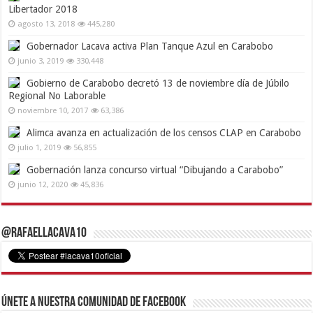
Libertador 2018
agosto 13, 2018
445,280
Gobernador Lacava activa Plan Tanque Azul en Carabobo
junio 3, 2019
330,448
Gobierno de Carabobo decretó 13 de noviembre día de Júbilo
Regional No Laborable
noviembre 10, 2017
63,386
Alimca avanza en actualización de los censos CLAP en Carabobo
julio 1, 2019
56,855
Gobernación lanza concurso virtual “Dibujando a Carabobo”
junio 12, 2020
45,836
@RafaelLacava10
Únete a nuestra comunidad de Facebook