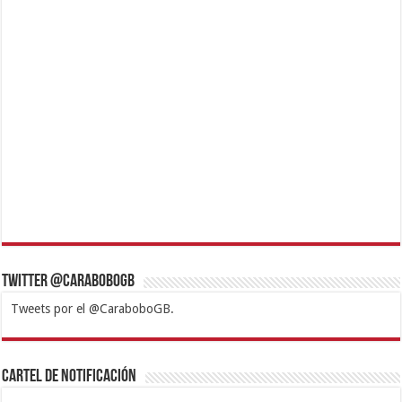
Twitter @CaraboboGB
Tweets por el @CaraboboGB.
1xbet
https://mvbcasino.com/
Betturkey
Betist
Kralbet
Supertotobet
Tipobet
Matadorbet
Mariobet
Cartel de Notificación