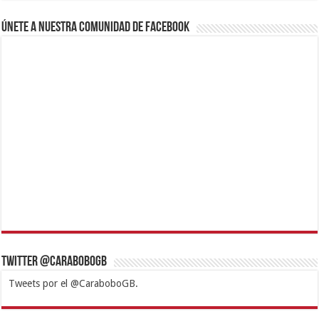
Únete a nuestra comunidad de Facebook
Twitter @CaraboboGB
Tweets por el @CaraboboGB.
1xbet
https://mvbcasino.com/
Betturkey
Betist
Kralbet
Supertotobet
Tipobet
Matadorbet
Mariobet