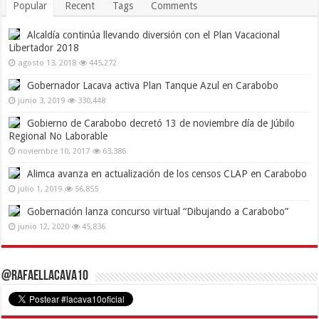
Popular
Recent
Tags
Comments
Alcaldía continúa llevando diversión con el Plan Vacacional
Libertador 2018
agosto 13, 2018
445,272
Gobernador Lacava activa Plan Tanque Azul en Carabobo
junio 3, 2019
330,448
Gobierno de Carabobo decretó 13 de noviembre día de Júbilo
Regional No Laborable
noviembre 10, 2017
63,386
Alimca avanza en actualización de los censos CLAP en Carabobo
julio 1, 2019
56,855
Gobernación lanza concurso virtual “Dibujando a Carabobo”
junio 12, 2020
45,836
@RafaelLacava10