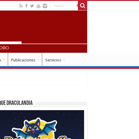
o
Publicaciones
Servicios
que Draculandia