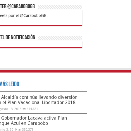
tter @CaraboboGB
eets por el @CaraboboGB.
bet
tps://mvbcasino.com/
Betturkey
Betist
Kralbet
Supertotobet
Tipobet
Matadorbet
Mariobet
Bahis
el de Notificación
Más Leido
Alcaldía continúa llevando diversión
n el Plan Vacacional Libertador 2018
gosto 13, 2018
444,661
Gobernador Lacava activa Plan
nque Azul en Carabobo
unio 3, 2019
330,371