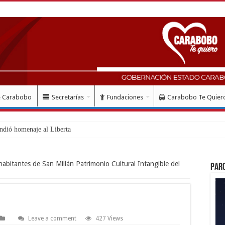
e Carabobo
Secretarías
Fundaciones
Carabobo Te Quier
ndió homenaje al Libertador Simón Bolív
abitantes de San Millán Patrimonio Cultural Intangible del
Par
Leave a comment
427 Views