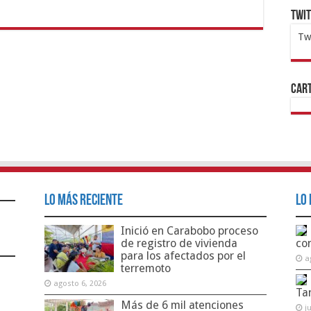
Twi
Tw
1x
ht
Cart
Lo Más Reciente
Lo 
Inició en Carabobo proceso
de registro de vivienda
co
para los afectados por el
a
terremoto
agosto 6, 2026
Ta
Más de 6 mil atenciones
j