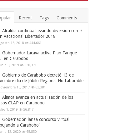
opular
Recent
Tags
Comments
Alcaldía continúa llevando diversión con el
an Vacacional Libertador 2018
gosto 13, 2018
444,661
Gobernador Lacava activa Plan Tanque
ul en Carabobo
unio 3, 2019
330,371
Gobierno de Carabobo decretó 13 de
viembre día de Júbilo Regional No Laborable
oviembre 10, 2017
63,381
Alimca avanza en actualización de los
nsos CLAP en Carabobo
ulio 1, 2019
56,847
Gobernación lanza concurso virtual
ibujando a Carabobo”
unio 12, 2020
45,830