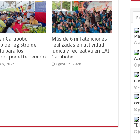
P
Pl
 en Carabobo
Más de 6 mil atenciones
a
o de registro de
realizadas en actividad
da para los
lúdica y recreativa en CAI
dos por el terremoto
Carabobo
Az
o 6, 2026
agosto 6, 2026
j
no
n
ce
j
“D
j