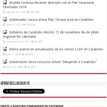
Alcaldía continúa llevando diversión con el Plan Vacacional
Libertador 2018
agosto 13, 2018
445,530
Gobernador Lacava activa Plan Tanque Azul en Carabobo
junio 3, 2019
330,494
Gobierno de Carabobo decretó 13 de noviembre día de Júbilo
Regional No Laborable
noviembre 10, 2017
63,387
Alimca avanza en actualización de los censos CLAP en Carabobo
julio 1, 2019
56,856
Gobernación lanza concurso virtual “Dibujando a Carabobo”
junio 12, 2020
45,837
@RafaelLacava10