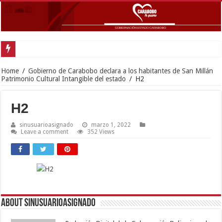
Gobernador Lacava anunció colocación de más de mil 500 toneladas de asfalt
Home
/
Gobierno de Carabobo declara a los habitantes de San Millán
Patrimonio Cultural Intangible del estado
/
H2
H2
sinusuarioasignado
marzo 1, 2022
Leave a comment
352 Views
About sinusuarioasignado