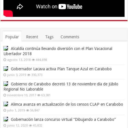
Popular
Recent
Tags
Comments
Alcaldía continúa llevando diversión con el Plan Vacacional
Libertador 2018
agosto 13, 2018
444,698
Gobernador Lacava activa Plan Tanque Azul en Carabobo
junio 3, 2019
330,373
Gobierno de Carabobo decretó 13 de noviembre día de Júbilo
Regional No Laborable
noviembre 10, 2017
63,381
Alimca avanza en actualización de los censos CLAP en Carabobo
julio 1, 2019
56,847
Gobernación lanza concurso virtual “Dibujando a Carabobo”
junio 12, 2020
45,832