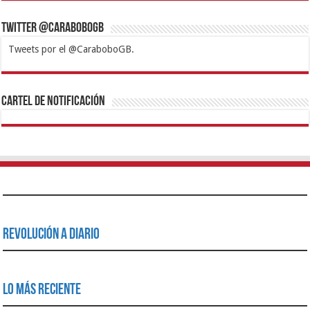
Twitter @CaraboboGB
Tweets por el @CaraboboGB.
1xbet
https://mvbcasino.com/
Betturkey
Betist
Kralbet
Supertotobet
Tipobet
Matadorbet
Mariobet
Cartel de Notificación
Revolución a Diario
Lo Más Reciente