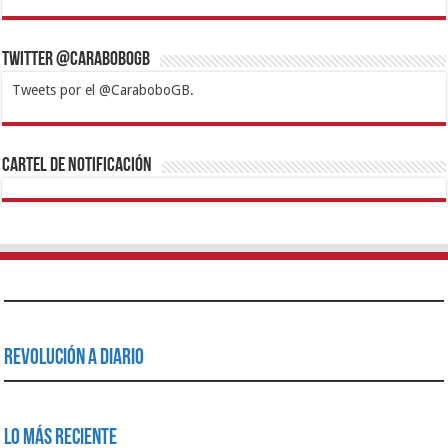
Twitter @CaraboboGB
Tweets por el @CaraboboGB.
1xbet
https://mvbcasino.com/
Betturkey
Betist
Kralbet
Supertotobet
Tipobet
Matadorbet
Mariobet
Cartel de Notificación
Revolución a Diario
Lo Más Reciente