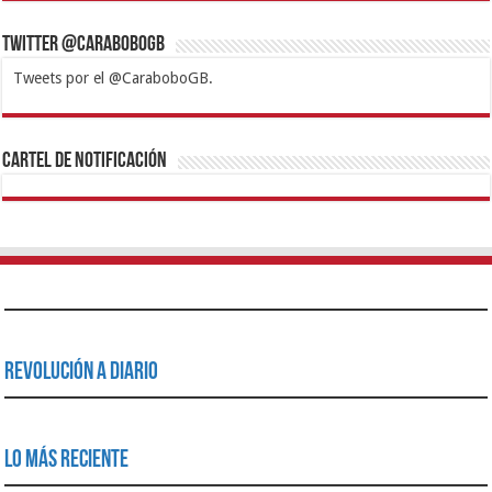
Twitter @CaraboboGB
Tweets por el @CaraboboGB.
1xbet
https://mvbcasino.com/
Betturkey
Betist
Kralbet
Supertotobet
Tipobet
Matadorbet
Mariobet
Cartel de Notificación
Revolución a Diario
Lo Más Reciente