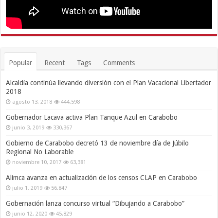
Popular
Recent
Tags
Comments
Alcaldía continúa llevando diversión con el Plan Vacacional Libertador
2018
agosto 13, 2018
444,598
Gobernador Lacava activa Plan Tanque Azul en Carabobo
junio 3, 2019
330,367
Gobierno de Carabobo decretó 13 de noviembre día de Júbilo
Regional No Laborable
noviembre 10, 2017
63,381
Alimca avanza en actualización de los censos CLAP en Carabobo
julio 1, 2019
56,847
Gobernación lanza concurso virtual “Dibujando a Carabobo”
junio 12, 2020
45,829