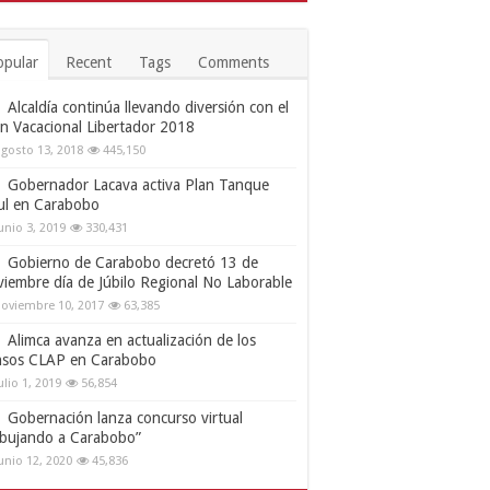
opular
Recent
Tags
Comments
Alcaldía continúa llevando diversión con el
an Vacacional Libertador 2018
gosto 13, 2018
445,150
Gobernador Lacava activa Plan Tanque
ul en Carabobo
unio 3, 2019
330,431
Gobierno de Carabobo decretó 13 de
viembre día de Júbilo Regional No Laborable
oviembre 10, 2017
63,385
Alimca avanza en actualización de los
nsos CLAP en Carabobo
ulio 1, 2019
56,854
Gobernación lanza concurso virtual
ibujando a Carabobo”
unio 12, 2020
45,836