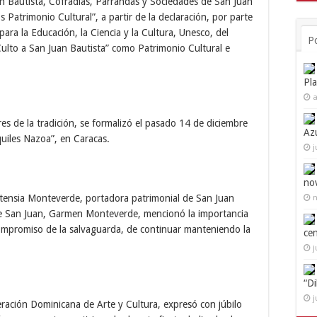
uan Bautista, Cofradías, Parrandas y Sociedades de San Juan
Patrimonio Cultural”, a partir de la declaración, por parte
ara la Educación, la Ciencia y la Cultura, Unesco, del
P
Culto a San Juan Bautista” como Patrimonio Cultural e
Pl
a
es de la tradición, se formalizó el pasado 14 de diciembre
Az
quiles Nazoa”, en Caracas.
j
no
ortensia Monteverde, portadora patrimonial de San Juan
n
 de San Juan, Garmen Monteverde, mencionó la importancia
ompromiso de la salvaguarda, de continuar manteniendo la
ce
j
“D
j
eración Dominicana de Arte y Cultura, expresó con júbilo