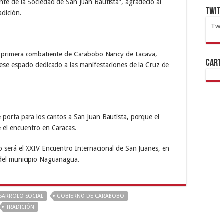
te de la Sociedad de San Juan Bautista”, agradeció al
Twi
adición.
Tw
1x
ht
la primera combatiente de Carabobo Nancy de Lacava,
Cart
ese espacio dedicado a las manifestaciones de la Cruz de
 porta para los cantos a San Juan Bautista, porque el
 el encuentro en Caracas.
o será el XXIV Encuentro Internacional de San Juanes, en
a del municipio Naguanagua.
SARROLO SOCIAL
GOBIERNO DE CARABOBO
TRADICIÓN