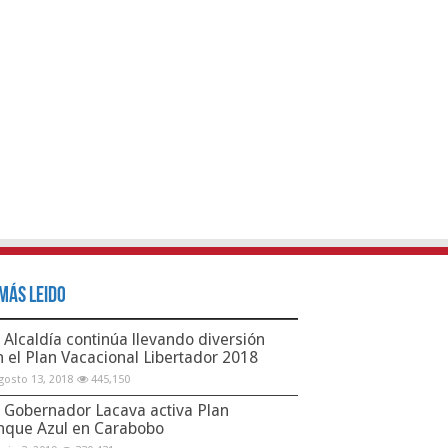
Más Leido
Alcaldía continúa llevando diversión
n el Plan Vacacional Libertador 2018
gosto 13, 2018
445,150
Gobernador Lacava activa Plan
nque Azul en Carabobo