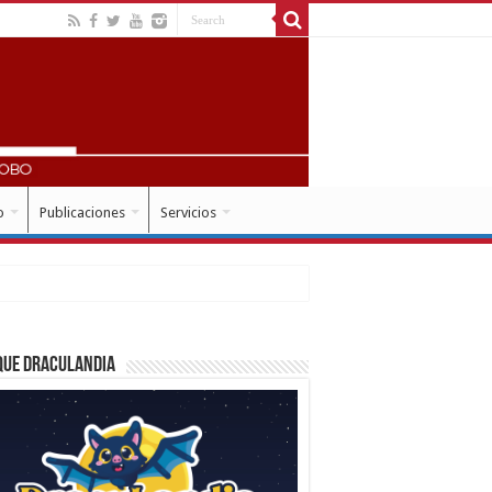
o
Publicaciones
Servicios
que Draculandia