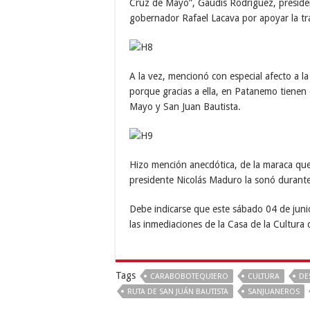
Cruz de Mayo”, Gaudis Rodríguez, presiden
gobernador Rafael Lacava por apoyar la tr
A la vez, mencionó con especial afecto a 
porque gracias a ella, en Patanemo tienen 
Mayo y San Juan Bautista.
Hizo mención anecdótica, de la maraca que
presidente Nicolás Maduro la sonó durante
Debe indicarse que este sábado 04 de juni
las inmediaciones de la Casa de la Cultur
Tags
CARABOBOTEQUIERO
CULTURA
DE
RUTA DE SAN JUÁN BAUTISTA
SANJUANEROS