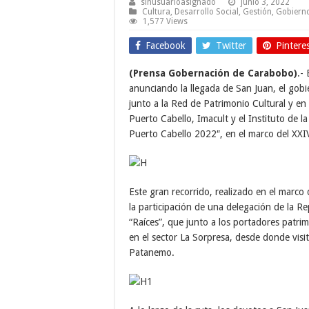
sinusuarioasignado
junio 3, 2022
Cultura
,
Desarrollo Social
,
Gestión
,
Gobiern
1,577 Views
Facebook
Twitter
Pintere
(Prensa Gobernación de Carabobo)
.-
anunciando la llegada de San Juan, el gobi
junto a la Red de Patrimonio Cultural y en 
Puerto Cabello, Imacult y el Instituto de 
Puerto Cabello 2022″, en el marco del XXI
Este gran recorrido, realizado en el marco
la participación de una delegación de la R
“Raíces”, que junto a los portadores patrim
en el sector La Sorpresa, desde donde vis
Patanemo.