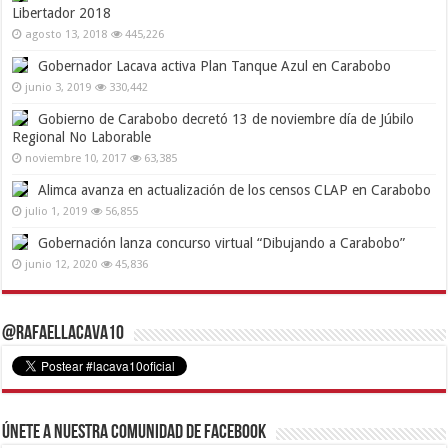
Libertador 2018
agosto 13, 2018
445,226
Gobernador Lacava activa Plan Tanque Azul en Carabobo
junio 3, 2019
330,442
Gobierno de Carabobo decretó 13 de noviembre día de Júbilo
Regional No Laborable
noviembre 10, 2017
63,385
Alimca avanza en actualización de los censos CLAP en Carabobo
julio 1, 2019
56,855
Gobernación lanza concurso virtual “Dibujando a Carabobo”
junio 12, 2020
45,836
@RafaelLacava10
Únete a nuestra comunidad de Facebook