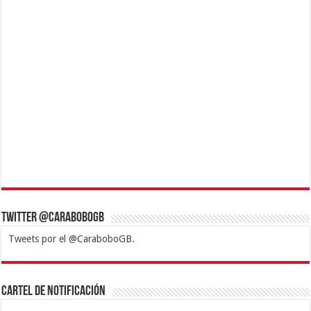
Twitter @CaraboboGB
Tweets por el @CaraboboGB.
1xbet
https://mvbcasino.com/
Betturkey
Betist
Kralbet
Supertotobet
Tipobet
Matadorbet
Mariobet
Cartel de Notificación