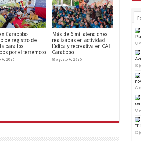
P
 en Carabobo
Más de 6 mil atenciones
Pl
o de registro de
realizadas en actividad
a
da para los
lúdica y recreativa en CAI
dos por el terremoto
Carabobo
Az
o 6, 2026
agosto 6, 2026
j
no
n
ce
j
“D
j