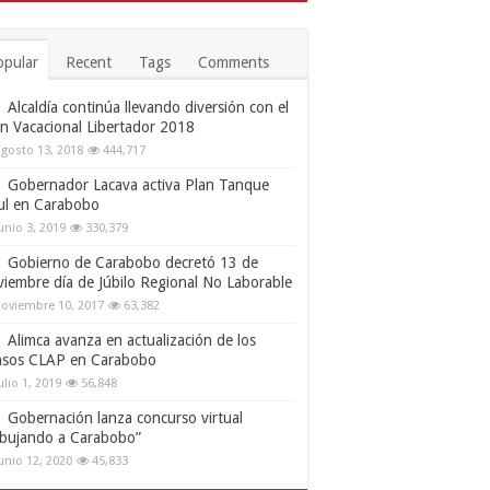
opular
Recent
Tags
Comments
Alcaldía continúa llevando diversión con el
an Vacacional Libertador 2018
gosto 13, 2018
444,717
Gobernador Lacava activa Plan Tanque
ul en Carabobo
unio 3, 2019
330,379
Gobierno de Carabobo decretó 13 de
viembre día de Júbilo Regional No Laborable
oviembre 10, 2017
63,382
Alimca avanza en actualización de los
nsos CLAP en Carabobo
ulio 1, 2019
56,848
Gobernación lanza concurso virtual
ibujando a Carabobo”
unio 12, 2020
45,833