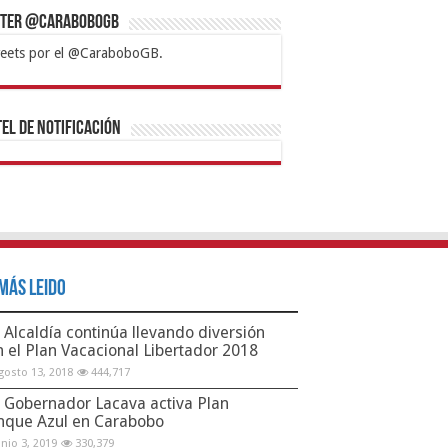
tter @CaraboboGB
eets por el @CaraboboGB.
bet
tps://mvbcasino.com/
Betturkey
Betist
Kralbet
Supertotobet
Tipobet
Matadorbet
Mariobet
Bahis
el de Notificación
Más Leido
Alcaldía continúa llevando diversión
n el Plan Vacacional Libertador 2018
gosto 13, 2018
444,717
Gobernador Lacava activa Plan
nque Azul en Carabobo
unio 3, 2019
330,379