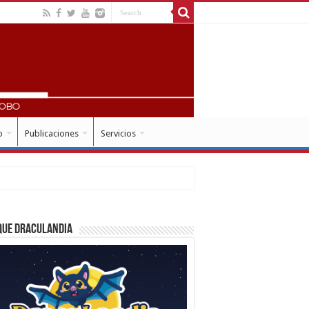
o
Publicaciones
Servicios
que Draculandia