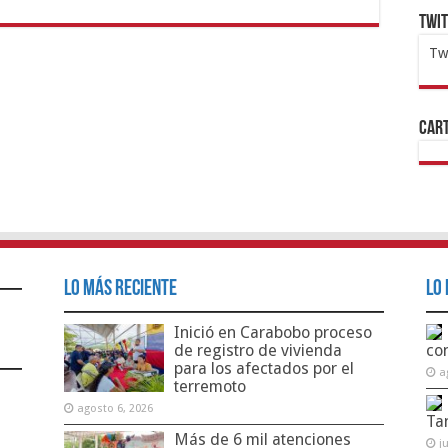
Twi
Tw
1x
ht
Cart
Lo Más Reciente
Lo 
Inició en Carabobo proceso
de registro de vivienda
co
para los afectados por el
a
terremoto
agosto 6, 2026
Ta
Más de 6 mil atenciones
j