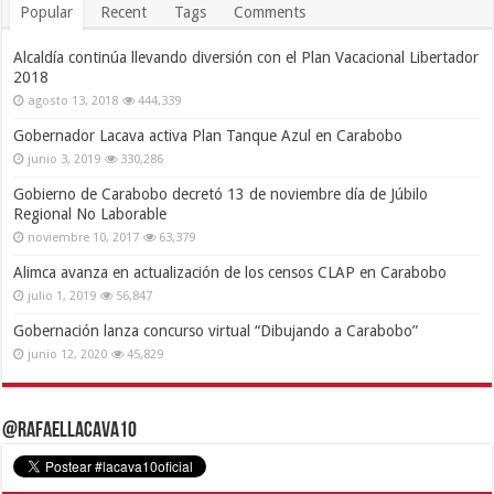
Popular
Recent
Tags
Comments
Alcaldía continúa llevando diversión con el Plan Vacacional Libertador
2018
agosto 13, 2018
444,339
Gobernador Lacava activa Plan Tanque Azul en Carabobo
junio 3, 2019
330,286
Gobierno de Carabobo decretó 13 de noviembre día de Júbilo
Regional No Laborable
noviembre 10, 2017
63,379
Alimca avanza en actualización de los censos CLAP en Carabobo
julio 1, 2019
56,847
Gobernación lanza concurso virtual “Dibujando a Carabobo”
junio 12, 2020
45,829
@RafaelLacava10