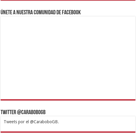
Únete a nuestra comunidad de Facebook
Twitter @CaraboboGB
Tweets por el @CaraboboGB.
1xbet
https://mvbcasino.com/
Betturkey
Betist
Kralbet
Supertotobet
Tipobet
Matadorbet
Mariobet