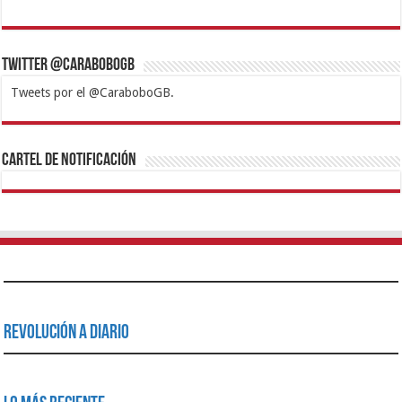
Twitter @CaraboboGB
Tweets por el @CaraboboGB.
1xbet
https://mvbcasino.com/
Betturkey
Betist
Kralbet
Supertotobet
Tipobet
Matadorbet
Mariobet
Cartel de Notificación
Revolución a Diario