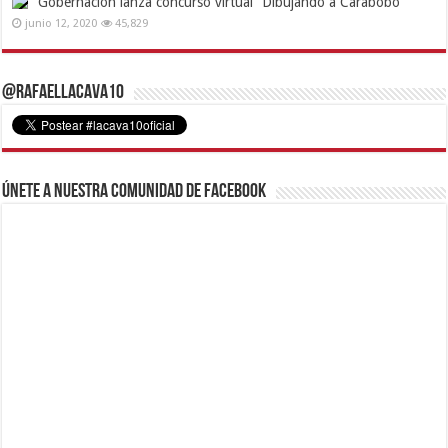
Gobernación lanza concurso virtual “Dibujando a Carabobo”
junio 12, 2020
45,829
@RafaelLacava10
Únete a nuestra comunidad de Facebook