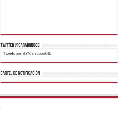
Twitter @CaraboboGB
Tweets por el @CaraboboGB.
1xbet
https://mvbcasino.com/
Betturkey
Betist
Kralbet
Supertotobet
Tipobet
Matadorbet
Mariobet
Cartel de Notificación