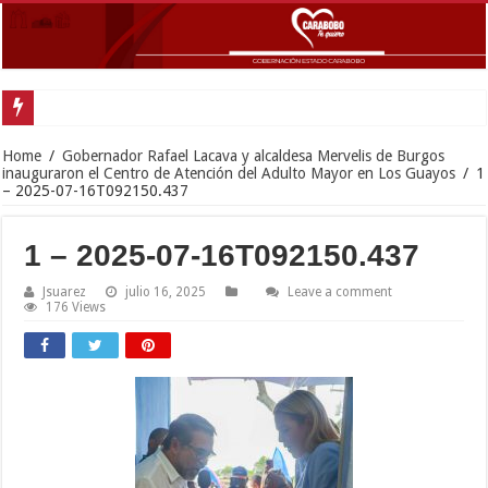
Gobernador Lacava anunció colocación de más de mil 500 toneladas de asfalt
Home
/
Gobernador Rafael Lacava y alcaldesa Mervelis de Burgos
inauguraron el Centro de Atención del Adulto Mayor en Los Guayos
/
1
– 2025-07-16T092150.437
1 – 2025-07-16T092150.437
Jsuarez
julio 16, 2025
Leave a comment
176 Views